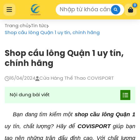
Cửa Hàng Thể Thao COVISPORT
0
Cửa Hàng Thể Thao COVISPORT
0772155559
https://covisport.com/
Trang chủ
Tin tức
Shop cầu lông Quận 1 uy tín, chính hãng
Shop cầu lông Quận 1 uy tín,
chính hãng
16/04/2024
Cửa Hàng Thể Thao COVISPORT
Nội dung bài viết
Thông tin giới thiệu về shop COVISPORT
Bạn đang tìm kiếm một
shop cầu lông Quận 1
Lợi ích khi mua hàng tại COVISPORT
uy tín, chất lượng? Hãy để
COVISPORT
giúp bạn
Sản phẩm chất lượng
Đa dạng sản phẩm
tạo nên những trận đấu đỉnh cao. Với chất lượng