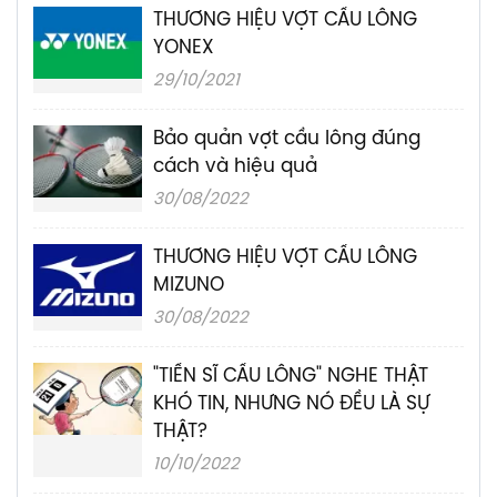
THƯƠNG HIỆU VỢT CẦU LÔNG
YONEX
29/10/2021
Bảo quản vợt cầu lông đúng
cách và hiệu quả
30/08/2022
THƯƠNG HIỆU VỢT CẦU LÔNG
MIZUNO
30/08/2022
"TIẾN SĨ CẦU LÔNG" NGHE THẬT
KHÓ TIN, NHƯNG NÓ ĐỀU LÀ SỰ
THẬT?
10/10/2022