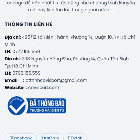
fanpage để cập nhật tin tức cũng như chương trình khuyến
mãi hay lịch thi đấu trong ngoài nước...
THÔNG TIN LIÊN HỆ
Địa chỉ:
495/12 Tô Hiến Thành, Phường 14, Quận 10, TP Hồ Chí
Minh
LH:
0772.155.559
Địa chỉ:
208 Nguyễn Hồng Đào, Phường 14, Quận Tân Bình,
Tp. Hồ Chí Minh
LH:
0799.155.559
Email :
cttnhhcovisport@gmail.com
Website :
covisport.com
Facebook
Zalo
Zalo
Tiktok