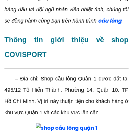
Tư vấn chuyên nghiệp
hàng đầu và đội ngũ nhân viên nhiệt tình, chúng tôi
Dịch vụ sửa chữa và tùy chỉnh
sẽ đồng hành cùng bạn trên hành trình
.
cầu lông
Đánh giá tích cực
Cam kết sản phẩm chính hãng chất lượng
Thông tin giới thiệu về shop
Sản phẩm cầu lông chất lượng
COVISPORT
Thương hiệu hàng đầu
Lợi ích của việc sử dụng sản phẩm từ các thương
hiệu uy tín
– Địa chỉ: Shop cầu lông Quận 1 được đặt tại
Đảm bảo sự hài lòng
495/12 Tô Hiến Thành, Phường 14, Quận 10, TP
Tạm kết
Hồ Chí Minh. Vị trí này thuận tiện cho khách hàng ở
khu vực Quận 1 và các khu vực lân cận.