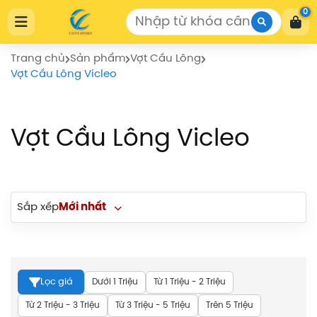
Cửa Hàng Thể Thao COVISPORT
0
Cửa Hàng Thể Thao COVISPORT
0772155559
https://covisport.com/
Trang chủ
Sản phẩm
Vợt Cầu Lông
Vợt Cầu Lông Vicleo
Vợt Cầu Lông Vicleo
Sắp xếp
Mới nhất
Dưới 1 Triệu
Từ 1 Triệu - 2 Triệu
Lọc giá
Từ 2 Triệu - 3 Triệu
Từ 3 Triệu - 5 Triệu
Trên 5 Triệu