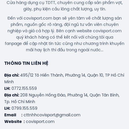
Cửa hàng dụng cụ TDTT, chuyên cung cấp sản phẩm vợt,
giày, phụ kiện cầu lông chất lượng, uy tín.
Đến với covisport.com bạn sẽ yên tâm về chất lượng sản
phẩm, nguồn gốc rõ ràng, đội ngũ tư vấn viên chuyên
nghiệp và giá cả hợp lý. Bên cạnh website covisport.com
quý khách hàng có thể kết nối với chúng tôi qua
fanpage để cập nhật tin tức cũng như chương trình khuyến
mãi hay lịch thi đấu trong ngoài nước...
THÔNG TIN LIÊN HỆ
Địa chỉ:
495/12 Tô Hiến Thành, Phường 14, Quận 10, TP Hồ Chí
Minh
LH:
0772.155.559
Địa chỉ:
208 Nguyễn Hồng Đào, Phường 14, Quận Tân Bình,
Tp. Hồ Chí Minh
LH:
0799.155.559
Email :
cttnhhcovisport@gmail.com
Website :
covisport.com