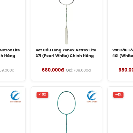
strox Lite
Vợt Cầu Lông Yonex Astrox Lite
Vợt Cầu Lô
nh Hãng
37I (Pearl White) Chính Hãng
40I (Whit
680.000đ
680.0
59.000đ
-
Giá:
709.000đ
-10%
-4%