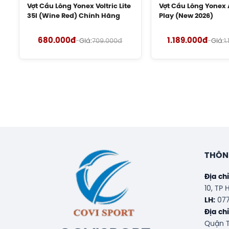
Vợt Cầu Lông Yonex Voltric Lite
Vợt Cầu Lông Yonex 
35I (Wine Red) Chính Hãng
Play (New 2026)
680.000đ
1.189.000đ
-
Giá:
709.000đ
-
Giá:
1
THÔNG
Địa ch
10, TP
LH:
077
Địa ch
Quận T