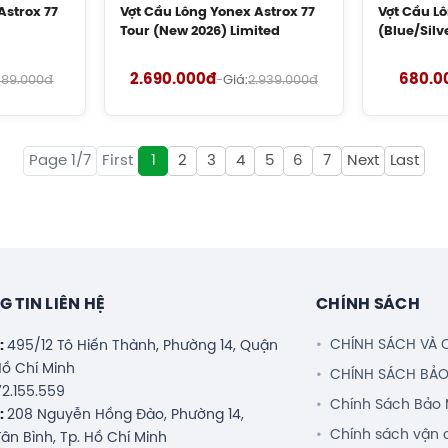
Astrox 77
Vợt Cầu Lông Yonex Astrox 77
Vợt Cầu Lô
Tour (New 2026) Limited
(Blue/Sil
2.690.000đ
680.0
.189.000đ
-
Giá:
2.939.000đ
Page 1/7
First
1
2
3
4
5
6
7
Next
Last
 TIN LIÊN HỆ
CHÍNH SÁCH
CHÍNH SÁCH VÀ 
ỉ:
495/12 Tô Hiến Thành, Phường 14, Quận
 Hồ Chí Minh
CHÍNH SÁCH BẢ
2.155.559
Chính Sách Bảo 
ỉ:
208 Nguyễn Hồng Đào, Phường 14,
Chính sách vận 
ân Bình, Tp. Hồ Chí Minh