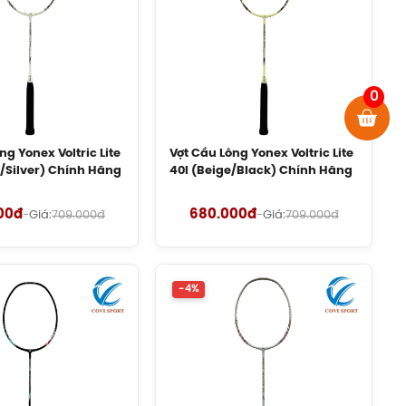
0
ng Yonex Voltric Lite
Vợt Cầu Lông Yonex Voltric Lite
e/Silver) Chính Hãng
40I (Beige/Black) Chính Hãng
00đ
680.000đ
-
Giá:
709.000đ
-
Giá:
709.000đ
-4%