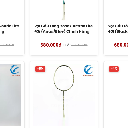
oltric Lite
Vợt Cầu Lông Yonex Astrox Lite
Vợt Cầu Lô
ãng
43i (Aqua/Blue) Chính Hãng
40I (Blac
680.000đ
680.0
09.000đ
-
Giá:
759.000đ
-8%
-4%