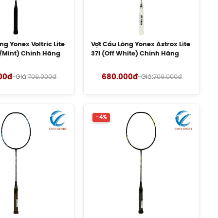
ng Yonex Voltric Lite
Vợt Cầu Lông Yonex Astrox Lite
k/Mint) Chính Hãng
37I (Off White) Chính Hãng
00đ
680.000đ
-
Giá:
709.000đ
-
Giá:
709.000đ
-4%