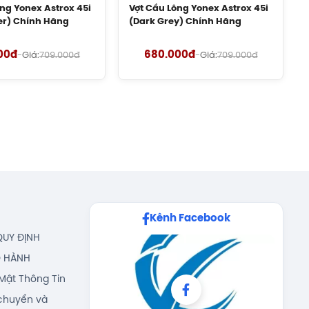
ng Yonex Astrox 45i
Vợt Cầu Lông Yonex Astrox 45i
ver) Chính Hãng
(Dark Grey) Chính Hãng
00đ
680.000đ
-
Giá:
709.000đ
-
Giá:
709.000đ
Kênh Facebook
QUY ĐỊNH
O HÀNH
Mật Thông Tin
chuyển và