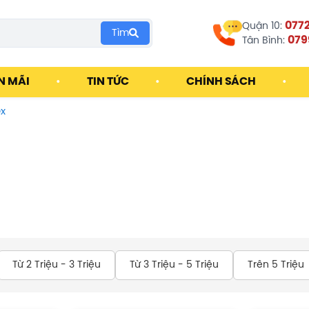
077
Quận 10:
Tìm
079
Tân Bình:
N MÃI
•
TIN TỨC
•
CHÍNH SÁCH
•
ex
Từ 2 Triệu - 3 Triệu
Từ 3 Triệu - 5 Triệu
Trên 5 Triệu