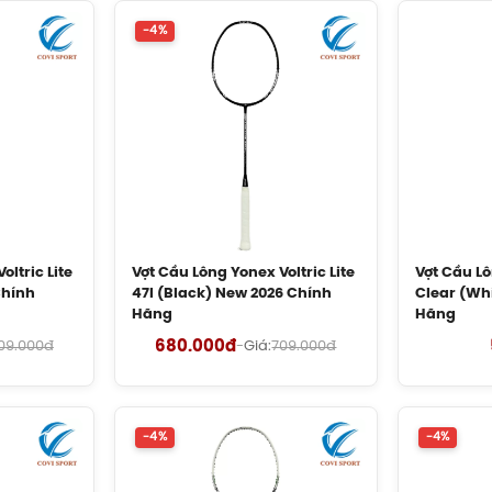
-4%
oltric Lite
Vợt Cầu Lông Yonex Voltric Lite
Vợt Cầu L
Chính
47I (Black) New 2026 Chính
Clear (Wh
Hãng
Hãng
680.000đ
09.000đ
-
Giá:
709.000đ
-4%
-4%