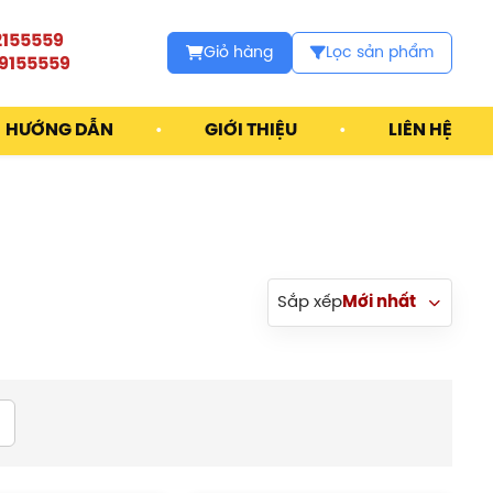
2155559
Giỏ hàng
Lọc sản phẩm
9155559
HƯỚNG DẪN
•
GIỚI THIỆU
•
LIÊN HỆ
Sắp xếp
Mới nhất