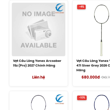
-4%
Vợt Cầu Lông Yonex Arcsaber
Vợt Cầu Lông Yonex V
15z (Pro) 2027 Chính Hãng
47I Siver Grey 2026 
Hãng
Liên hệ
680.000đ
-
Giá:
7
-10%