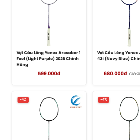
Vợt Cầu Lông Yonex Arcsaber 1
Vợt Cầu Lông Yonex A
Feel (Light Purple) 2026 Chính
43i (Navy Blue) Chí
Hãng
599.000đ
680.000đ
-
Giá:
7
-4%
-4%