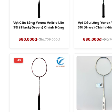
Vợt Cầu Lông Yonex Voltric Lite
Vợt Cầu Lông Yonex V
35I (Black/Green) Chính Hãng
35I (Gray) Chính H
680.000đ
680.000đ
-
Giá:
709.000đ
-
Giá:
7
-4%