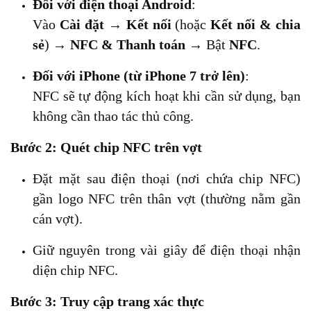
Đối với điện thoại Android
:
Vào
Cài đặt
→
Kết nối
(hoặc
Kết nối & chia
sẻ
) →
NFC & Thanh toán
→ Bật
NFC
.
Đối với iPhone (từ iPhone 7 trở lên)
:
NFC sẽ tự động kích hoạt khi cần sử dụng, bạn
không cần thao tác thủ công.
Bước 2: Quét chip NFC trên vợt
Đặt mặt sau điện thoại (nơi chứa chip NFC)
gần logo NFC trên thân vợt (thường nằm gần
cán vợt).
Giữ nguyên trong vài giây để điện thoại nhận
diện chip NFC.
Bước 3: Truy cập trang xác thực