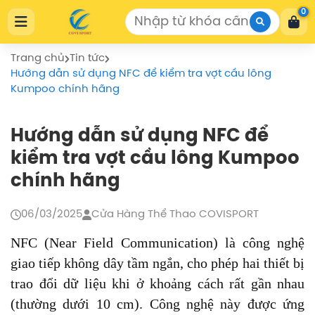
Cửa Hàng Thể Thao COVISPORT
0
Cửa Hàng Thể Thao COVISPORT
0772155559
https://covisport.com/
Trang chủ
Tin tức
Hướng dẫn sử dụng NFC để kiểm tra vợt cầu lông
Kumpoo chính hãng
Hướng dẫn sử dụng NFC để
kiểm tra vợt cầu lông Kumpoo
chính hãng
06/03/2025
Cửa Hàng Thể Thao COVISPORT
NFC (Near Field Communication) là công nghệ
giao tiếp không dây tầm ngắn, cho phép hai thiết bị
trao đổi dữ liệu khi ở khoảng cách rất gần nhau
(thường dưới 10 cm). Công nghệ này được ứng