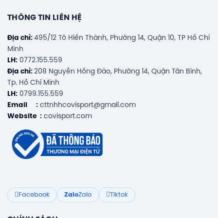
THÔNG TIN LIÊN HỆ
Địa chỉ:
495/12 Tô Hiến Thành, Phường 14, Quận 10, TP Hồ Chí
Minh
LH:
0772.155.559
Địa chỉ:
208 Nguyễn Hồng Đào, Phường 14, Quận Tân Bình,
Tp. Hồ Chí Minh
LH:
0799.155.559
Email :
cttnhhcovisport@gmail.com
Website :
covisport.com
Facebook
Zalo
Zalo
Tiktok