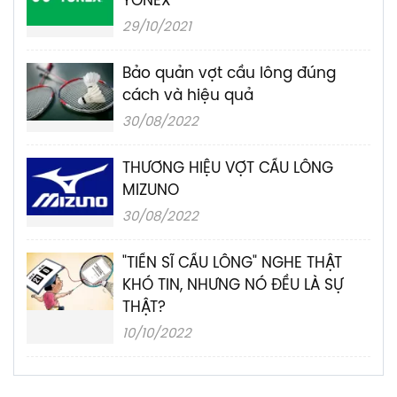
YONEX
29/10/2021
Bảo quản vợt cầu lông đúng
cách và hiệu quả
30/08/2022
THƯƠNG HIỆU VỢT CẦU LÔNG
MIZUNO
30/08/2022
"TIẾN SĨ CẦU LÔNG" NGHE THẬT
KHÓ TIN, NHƯNG NÓ ĐỀU LÀ SỰ
THẬT?
10/10/2022