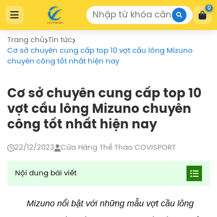
Cửa Hàng Thể Thao COVISPORT
0
Cửa Hàng Thể Thao COVISPORT
0772155559
https://covisport.com/
Trang chủ
Tin tức
Cơ sở chuyên cung cấp top 10 vợt cầu lông Mizuno
chuyên công tốt nhất hiện nay
Cơ sở chuyên cung cấp top 10
vợt cầu lông Mizuno chuyên
công tốt nhất hiện nay
22/12/2023
Cửa Hàng Thể Thao COVISPORT
Nội dung bài viết
Giới thiệu về top 10 vợt cầu lông Mizuno chuyên
công tốt nhất hiện nay
Mizuno nổi bật với những mẫu vợt cầu lông