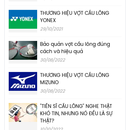
THƯƠNG HIỆU VỢT CẦU LÔNG
YONEX
29/10/2021
Bảo quản vợt cầu lông đúng
cách và hiệu quả
30/08/2022
THƯƠNG HIỆU VỢT CẦU LÔNG
MIZUNO
30/08/2022
"TIẾN SĨ CẦU LÔNG" NGHE THẬT
KHÓ TIN, NHƯNG NÓ ĐỀU LÀ SỰ
THẬT?
10/10/2022