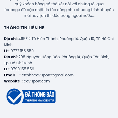
quý khách hàng có thể kết nối với chúng tôi qua
fanpage để cập nhật tin tức cũng như chương trình khuyến
mãi hay lịch thi đấu trong ngoài nước...
THÔNG TIN LIÊN HỆ
Địa chỉ:
495/12 Tô Hiến Thành, Phường 14, Quận 10, TP Hồ Chí
Minh
LH:
0772.155.559
Địa chỉ:
208 Nguyễn Hồng Đào, Phường 14, Quận Tân Bình,
Tp. Hồ Chí Minh
LH:
0799.155.559
Email :
cttnhhcovisport@gmail.com
Website :
covisport.com