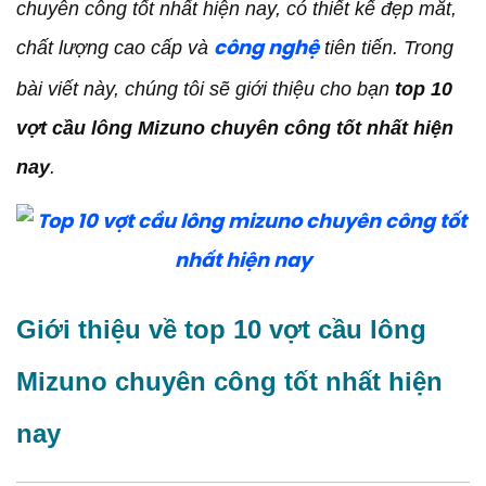
Đặc điểm của top 10 vợt cầu lông Mizuno chuyên
chuyên công tốt nhất hiện nay, có thiết kế đẹp mắt,
công tốt nhất hiện nay
chất lượng cao cấp và
tiên tiến. Trong
công nghệ
Vợt chuyên dụng trong top 10 vợt cầu lông
Mizuno chuyên công tốt nhất hiện nay mà
bài viết này, chúng tôi sẽ giới thiệu cho bạn
top 10
COVISPORT
vợt cầu lông Mizuno chuyên công tốt nhất hiện
Báo giá những cây vợt thuộc top 10 vợt cầu lông
Mizuno chuyên công tốt nhất hiện nay mà
nay
.
COVISPORT sở hữu
Kết luận
Giới thiệu về top 10 vợt cầu lông
Mizuno chuyên công tốt nhất hiện
nay