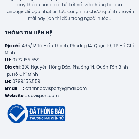
quý khách hàng có thể kết nối với chúng tôi qua
fanpage để cập nhật tin tức cũng như chương trình khuyến
mãi hay lịch thi đấu trong ngoài nước...
THÔNG TIN LIÊN HỆ
Địa chỉ:
495/12 Tô Hiến Thành, Phường 14, Quận 10, TP Hồ Chí
Minh
LH:
0772.155.559
Địa chỉ:
208 Nguyễn Hồng Đào, Phường 14, Quận Tân Bình,
Tp. Hồ Chí Minh
LH:
0799.155.559
Email :
cttnhhcovisport@gmail.com
Website :
covisport.com