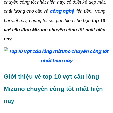
Đặc điểm của top 10 vợt cầu lông Mizuno chuyên
chuyên công tốt nhất hiện nay, có thiết kế đẹp mắt,
công tốt nhất hiện nay
chất lượng cao cấp và
tiên tiến. Trong
công nghệ
Vợt chuyên dụng trong top 10 vợt cầu lông
Mizuno chuyên công tốt nhất hiện nay mà
bài viết này, chúng tôi sẽ giới thiệu cho bạn
top 10
COVISPORT
vợt cầu lông Mizuno chuyên công tốt nhất hiện
Báo giá những cây vợt thuộc top 10 vợt cầu lông
Mizuno chuyên công tốt nhất hiện nay mà
nay
.
COVISPORT sở hữu
Kết luận
Giới thiệu về top 10 vợt cầu lông
Mizuno chuyên công tốt nhất hiện
nay