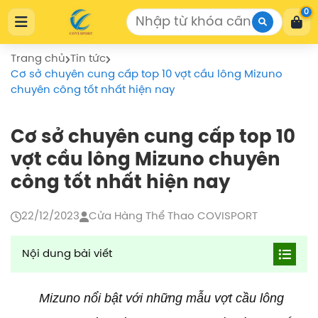
Cửa Hàng Thể Thao COVISPORT
0
Cửa Hàng Thể Thao COVISPORT
0772155559
https://covisport.com/
Trang chủ
Tin tức
Cơ sở chuyên cung cấp top 10 vợt cầu lông Mizuno
chuyên công tốt nhất hiện nay
Cơ sở chuyên cung cấp top 10
vợt cầu lông Mizuno chuyên
công tốt nhất hiện nay
22/12/2023
Cửa Hàng Thể Thao COVISPORT
Nội dung bài viết
Giới thiệu về top 10 vợt cầu lông Mizuno chuyên
công tốt nhất hiện nay
Mizuno nổi bật với những mẫu vợt cầu lông