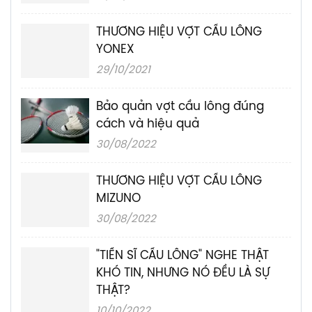
THƯƠNG HIỆU VỢT CẦU LÔNG
YONEX
29/10/2021
Bảo quản vợt cầu lông đúng
cách và hiệu quả
30/08/2022
THƯƠNG HIỆU VỢT CẦU LÔNG
MIZUNO
30/08/2022
"TIẾN SĨ CẦU LÔNG" NGHE THẬT
KHÓ TIN, NHƯNG NÓ ĐỀU LÀ SỰ
THẬT?
10/10/2022