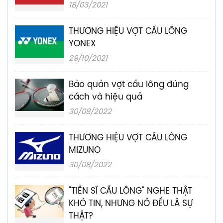
18/03/2021
THƯƠNG HIỆU VỢT CẦU LÔNG
YONEX
29/10/2021
Bảo quản vợt cầu lông đúng
cách và hiệu quả
30/08/2022
THƯƠNG HIỆU VỢT CẦU LÔNG
MIZUNO
30/08/2022
"TIẾN SĨ CẦU LÔNG" NGHE THẬT
KHÓ TIN, NHƯNG NÓ ĐỀU LÀ SỰ
THẬT?