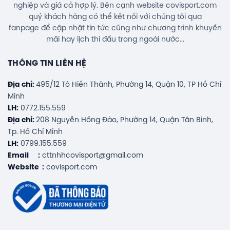
nghiệp và giá cả hợp lý. Bên cạnh website covisport.com
quý khách hàng có thể kết nối với chúng tôi qua
fanpage để cập nhật tin tức cũng như chương trình khuyến
mãi hay lịch thi đấu trong ngoài nước...
THÔNG TIN LIÊN HỆ
Địa chỉ:
495/12 Tô Hiến Thành, Phường 14, Quận 10, TP Hồ Chí
Minh
LH:
0772.155.559
Địa chỉ:
208 Nguyễn Hồng Đào, Phường 14, Quận Tân Bình,
Tp. Hồ Chí Minh
LH:
0799.155.559
Email :
cttnhhcovisport@gmail.com
Website :
covisport.com