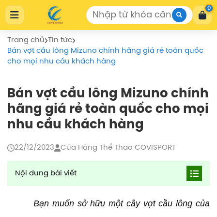
Cửa Hàng Thể Thao COVISPORT
0
Cửa Hàng Thể Thao COVISPORT
0772155559
https://covisport.com/
Trang chủ
Tin tức
Bán vợt cầu lông Mizuno chính hãng giá rẻ toàn quốc
cho mọi nhu cầu khách hàng
Bán vợt cầu lông Mizuno chính
hãng giá rẻ toàn quốc cho mọi
nhu cầu khách hàng
22/12/2023
Cửa Hàng Thể Thao COVISPORT
Nội dung bài viết
Giới thiệu dịch vụ Bán Vợt Cầu Lông Mizuno
Chính Hãng Giá Rẻ Toàn Quốc toàn quốc của
Bạn muốn sở hữu một cây vợt cầu lông của
COVISPORT