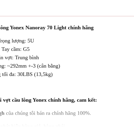
 lông Yonex Nanoray 70 Light chính hãng
rọng lượng: 5U
Tay cầm: G5
n vợt: Trung bình
ng: ~292mm +-3 (cân bằng)
 tối đa: 30LBS (13,5kg)
i vợt cầu lông Yonex chính hãng, cam kết:
igh
của chúng tôi bán ra chính hãng 100%.
phát hiện hàng giả, hàng nhái.