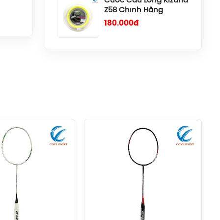
Cước Cầu Lông Kizuna
Z69 Titanium Chính
Hãng
140.000đ
Cước Cầu Lông Gosen
Ryzonic 69 Chính Hãng
150.000đ
Balo Cầu Lông Yonex
BA52512 (White/Blue)
Chính Hãng
1.690.000đ
Balo Cầu Lông Yonex
BA52512 (Black/Blue)
Chính Hãng
1.690.000đ
Balo Cầu Lông Yonex
Q014-324-2012 Chính
Hãng