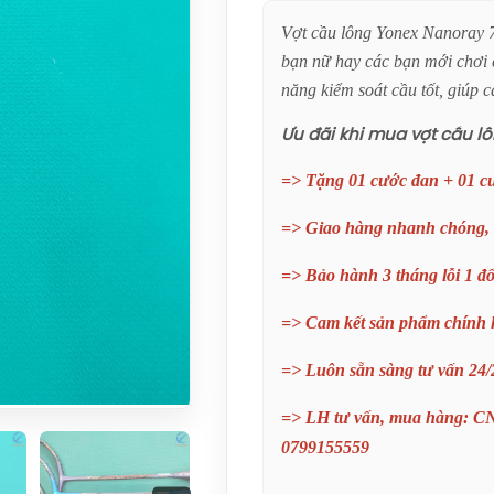
Vợt cầu lông Yonex Nanoray 7
bạn nữ hay các bạn mới chơi c
năng kiểm soát cầu tốt, giúp
Ưu đãi khi mua vợt cầu l
=> Tặng 01 cước đan + 01 c
=> Giao hàng nhanh chóng,
=> Bảo hành 3 tháng lỗi 1 đổ
=> Cam kết sản phẩm chính
=> Luôn sẵn sàng tư vấn 24/
=> LH tư vấn, mua hàng: C
0799155559