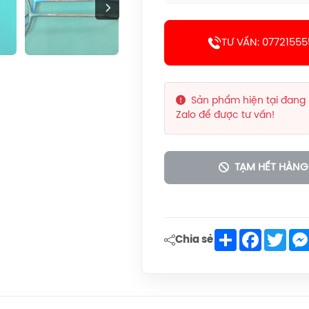
TƯ VẤN: 07721555
Sản phẩm hiện tại đang
Zalo để được tư vấn!
TẠM HẾT HÀNG
Share
Faceboo
Twit
Chia sẻ