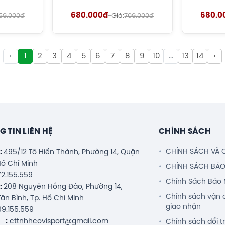
680.000đ
680.0
59.000đ
-
Giá:
709.000đ
‹
1
2
3
4
5
6
7
8
9
10
...
13
14
›
 TIN LIÊN HỆ
CHÍNH SÁCH
CHÍNH SÁCH VÀ 
ỉ:
495/12 Tô Hiến Thành, Phường 14, Quận
 Hồ Chí Minh
CHÍNH SÁCH BẢ
2.155.559
Chính Sách Bảo 
ỉ:
208 Nguyễn Hồng Đào, Phường 14,
Chính sách vận 
ân Bình, Tp. Hồ Chí Minh
giao nhận
9.155.559
 :
cttnhhcovisport@gmail.com
Chính sách đổi t