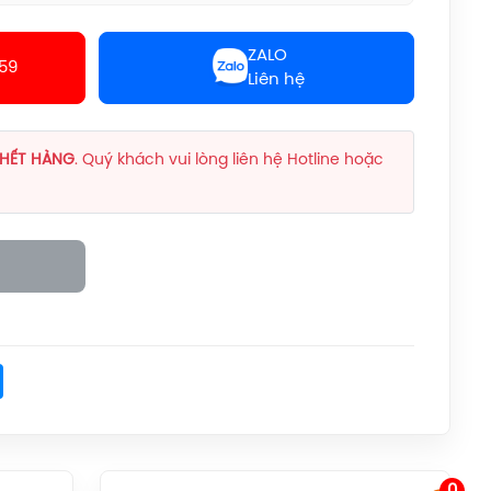
Giày Asics UPCOURT 6
Women (1072A107.500)
ZALO
Chính Hãng
59
Liên hệ
1.269.000đ
Giày Asics Gel-Rocket
12 Women
HẾT HÀNG
. Quý khách vui lòng liên hệ Hotline hoặc
(1072119.500) Chính
Hãng
1.599.000đ
Giày Cầu Lông Yonex
Eclipsion Z (Women)
Chính Hãng
2.550.000đ
Vợt Cầu Lông Lining
Axforce 100 Max Chính
k
ter
Messenger
Hãng
Liên hệ
Cước Cầu Lông Kizuna
Z63X Chính Hãng