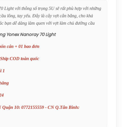
150.000đ
0 Light với thông số trọng 5U sẽ rất phù hợp với những
ầu lông, tay yếu. Đây là cây vợt cân bằng, cho khả
Vợt Cầu Lông Lining
 các bạn dễ dàng làm quen với vợt làm chủ đường cầu
Turbo Charging
Marshal (Trắng) Chính
ông Yonex Nanoray 70 Light
Hãng
1.600.000đ
uốn cán + 01 bao đơn
Giày Cầu Lông Yonex
Cascade Accel Gen 2
 Ship COD toàn quốc
(Purple) New 2026
Chính Hãng
1.900.000đ
i 1
Giày Cầu Lông Yonex
Cascade Accel Gen 2
 hãng
(White/Light Blue) New
2026 Chính Hãng
24
1.900.000đ
Giày Asics Court
N Quận 10: 0772155559 - CN Q.Tân Bình:
Hunter FF Women
(1072A112.104) Chính
Hãng
1.919.000đ