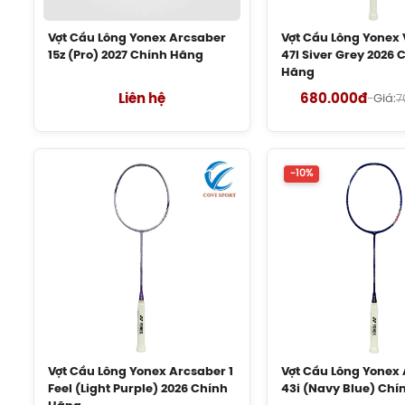
Vợt Cầu Lông Yonex Arcsaber
Vợt Cầu Lông Yonex V
15z (Pro) 2027 Chính Hãng
47I Siver Grey 2026 
Hãng
Liên hệ
680.000đ
-
Giá:
7
-10%
Vợt Cầu Lông Yonex Arcsaber 1
Vợt Cầu Lông Yonex A
Feel (Light Purple) 2026 Chính
43i (Navy Blue) Chí