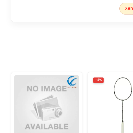
Hỗ t
Xem
-4%