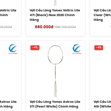
oltric Lite
Vợt Cầu Lông Yonex Voltric Lite
Vợt Cầu L
Chính
47I (Black) New 2026 Chính
Clear (Wh
Hãng
Hãng
680.000đ
09.000đ
-
Giá:
709.000đ
-4%
-4%
strox Lite
Vợt Cầu Lông Yonex Astrox Lite
Vợt Cầu Lô
nh Hãng
37I (Pearl White) Chính Hãng
40I (Whit