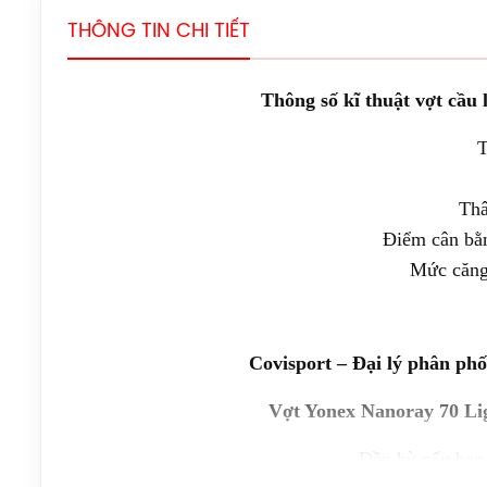
THÔNG TIN CHI TIẾT
Thông số kĩ thuật vợt cầu
T
Thâ
Điểm cân bằ
Mức căng
Covisport – Đại lý phân phố
Vợt Yonex Nanoray 70 L
Đền bù nếu bạn 