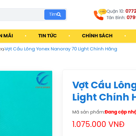
077
Quận 10:
Tìm
079
Tân Bình:
N MÃI
•
TIN TỨC
•
CHÍNH SÁCH
•
ex
Vợt Cầu Lông Yonex Nanoray 70 Light Chính Hãng
Vợt Cầu Lôn
Light Chính
Mã sản phẩm:
Đang cập nh
1.075.000 VNĐ