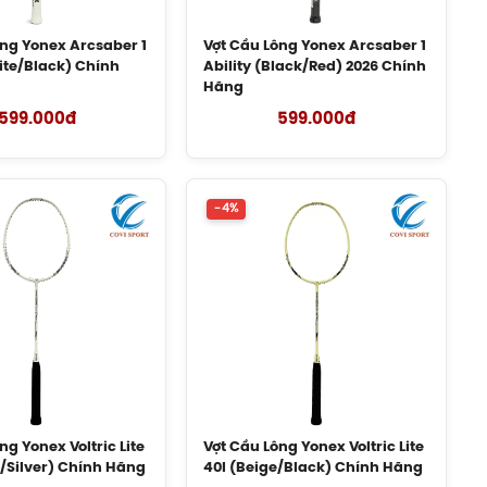
450.000đ
ông Yonex Arcsaber 1
Vợt Cầu Lông Yonex Arcsaber 1
Balo Cầu Lông Yonex
ite/Black) Chính
Ability (Black/Red) 2026 Chính
Q014 Chính Hãng
Hãng
450.000đ
599.000đ
599.000đ
Cước Cầu Lông Victor
VBS 66 Chính Hãng
150.000đ
-4%
Vợt Cầu Lông Lining
Turbo Charging
Marshal (Trắng) Chính
Hãng
1.600.000đ
Giày Cầu Lông Yonex
Cascade Accel Gen 2
(Purple) New 2026
Chính Hãng
1.900.000đ
ng Yonex Voltric Lite
Vợt Cầu Lông Yonex Voltric Lite
e/Silver) Chính Hãng
40I (Beige/Black) Chính Hãng
Giày Cầu Lông Yonex