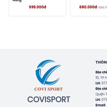
Hãng
599.000đ
680.000đ
-
Giá:
7
THÔNG
Địa ch
10, TP
LH:
077
Địa ch
Quận T
COVISPORT
LH:
079
Email