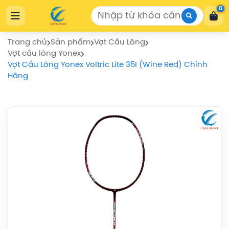
Cửa Hàng Thể Thao COVISPORT
0
Cửa Hàng Thể Thao COVISPORT
0772155559
https://covisport.com/
Trang chủ
Sản phẩm
Vợt Cầu Lông
Vợt cầu lông Yonex
Vợt Cầu Lông Yonex Voltric Lite 35I (Wine Red) Chính
Hãng