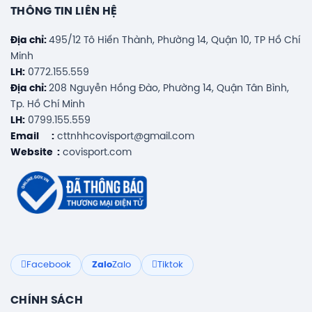
THÔNG TIN LIÊN HỆ
Địa chỉ:
495/12 Tô Hiến Thành, Phường 14, Quận 10, TP Hồ Chí
Minh
LH:
0772.155.559
Địa chỉ:
208 Nguyễn Hồng Đào, Phường 14, Quận Tân Bình,
Tp. Hồ Chí Minh
LH:
0799.155.559
Email :
cttnhhcovisport@gmail.com
Website :
covisport.com
Facebook
Zalo
Zalo
Tiktok
CHÍNH SÁCH