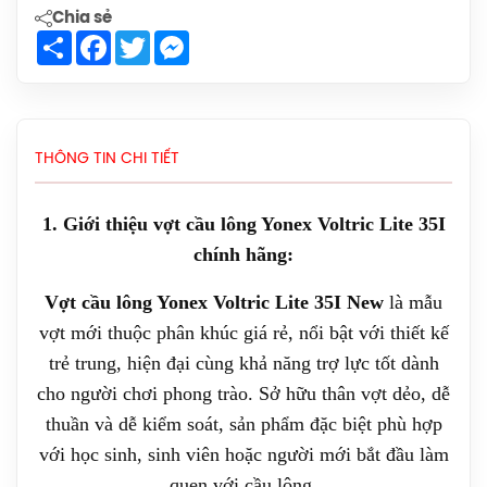
Chia sẻ
Giày Cầu Lông Yonex Cascade Accel
Share
Facebook
Twitter
Messenger
Gen 2 (White/Light Blue) New 2026
Chính Hãng
1.900.000đ
Giày Asics Court Hunter FF Women
THÔNG TIN CHI TIẾT
(1072A112.104) Chính Hãng
1.919.000đ
1. Giới thiệu vợt cầu lông Yonex Voltric Lite 35I
Giày Asics UPCOURT 6 Women
chính hãng:
(1072A107.500) Chính Hãng
Vợt cầu lông Yonex Voltric Lite 35I New
là mẫu
1.269.000đ
vợt mới thuộc phân khúc giá rẻ, nổi bật với thiết kế
Giày Asics Gel-Rocket 12 Women
trẻ trung, hiện đại cùng khả năng trợ lực tốt dành
(1072119.500) Chính Hãng
cho người chơi phong trào. Sở hữu thân vợt dẻo, dễ
1.599.000đ
thuần và dễ kiểm soát, sản phẩm đặc biệt phù hợp
với học sinh, sinh viên hoặc người mới bắt đầu làm
Giày Cầu Lông Yonex Eclipsion Z
quen với cầu lông.
(Women) Chính Hãng