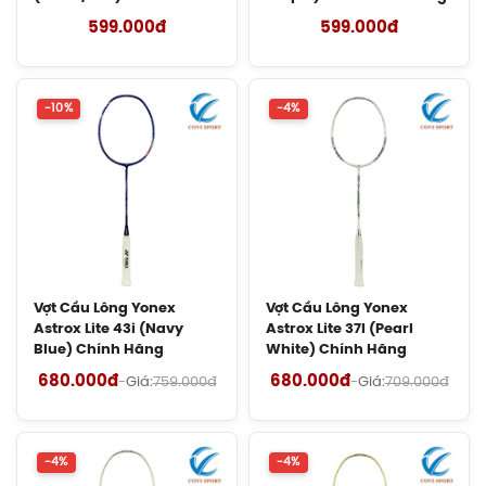
Hãng
599.000đ
599.000đ
Giày Asics Gel-Rocket 12 Women
(1072119.500) Chính Hãng
1.599.000đ
-10%
-4%
Giày Cầu Lông Yonex Eclipsion Z
(Women) Chính Hãng
2.550.000đ
Vợt Cầu Lông Lining Axforce 100 Max
Chính Hãng
Vợt Cầu Lông Yonex
Vợt Cầu Lông Yonex
4.090.000đ
Astrox Lite 43i (Navy
Astrox Lite 37I (Pearl
Blue) Chính Hãng
White) Chính Hãng
Cước Cầu Lông Kizuna Z63X Chính
680.000đ
680.000đ
-
Giá:
759.000đ
-
Giá:
709.000đ
Hãng
180.000đ
-4%
-4%
Cước Cầu Lông Kizuna Z61 Chính