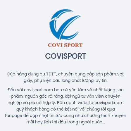
Cước Cầu Lông Gosen Ryzonic 69
Chính Hãng
150.000đ
Balo Cầu Lông Yonex BA52512
(White/Blue) Chính Hãng
1.690.000đ
COVISPORT
Cửa hàng dụng cụ TDTT, chuyên cung cấp sản phẩm vợt,
giày, phụ kiện cầu lông chất lượng, uy tín.
Đến với covisport.com bạn sẽ yên tâm về chất lượng sản
phẩm, nguồn gốc rõ ràng, đội ngũ tư vấn viên chuyên
nghiệp và giá cả hợp lý. Bên cạnh website covisport.com
quý khách hàng có thể kết nối với chúng tôi qua
fanpage để cập nhật tin tức cũng như chương trình khuyến
mãi hay lịch thi đấu trong ngoài nước...