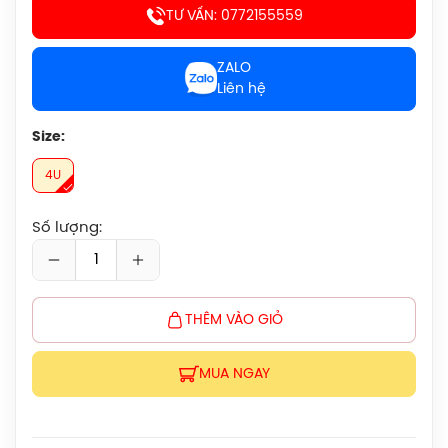
Chính Hãng
TƯ VẤN: 0772155559
450.000đ
ZALO
Liên hệ
Balo Cầu Lông Yonex Q014 Chính
Hãng
450.000đ
Size:
4U
Cước Cầu Lông Victor VBS 66 Chính
Hãng
Số lượng:
150.000đ
Vợt Cầu Lông Lining Turbo Charging
Marshal (Trắng) Chính Hãng
THÊM VÀO GIỎ
1.600.000đ
MUA NGAY
Giày Cầu Lông Yonex Cascade Accel
Gen 2 (Purple) New 2026 Chính Hãng
1.900.000đ