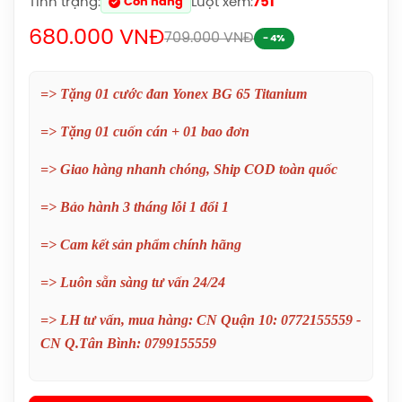
Tình trạng:
Lượt xem:
751
Còn hàng
680.000 VNĐ
709.000 VNĐ
- 4%
=> Tặng 01 cước đan Yonex BG 65 Titanium
=> Tặng 01 cuốn cán + 01 bao đơn
=> Giao hàng nhanh chóng, Ship COD toàn quốc
=> Bảo hành 3 tháng lỗi 1 đổi 1
=> Cam kết sản phẩm chính hãng
=> Luôn sẵn sàng tư vấn 24/24
Balo Cầu Lông Yonex BA52512
=> LH tư vấn, mua hàng: CN Quận 10: 0772155559 -
(Black/Blue) Chính Hãng
CN Q.Tân Bình: 0799155559
1.690.000đ
Balo Cầu Lông Yonex Q014-324-2012