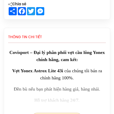
Giày Asics Court Hunter FF Women
Chia sẻ
(1072A112.104) Chính Hãng
Share
Facebook
Twitter
Messenger
1.919.000đ
Giày Asics UPCOURT 6 Women
(1072A107.500) Chính Hãng
THÔNG TIN CHI TIẾT
1.269.000đ
Giày Asics Gel-Rocket 12 Women
Covisport – Đại lý phân phối vợt cầu lông Yonex
(1072119.500) Chính Hãng
chính hãng, cam kết:
1.599.000đ
Vợt Yonex Astrox Lite 43i
của chúng tôi bán ra
Giày Cầu Lông Yonex Eclipsion Z
chính hãng 100%.
(Women) Chính Hãng
2.550.000đ
Đền bù nếu bạn phát hiện hàng giả, hàng nhái.
Hỗ trợ khách hàng 24/7.
Vợt Cầu Lông Lining Axforce 100 Max
Chính Hãng
Liên hệ