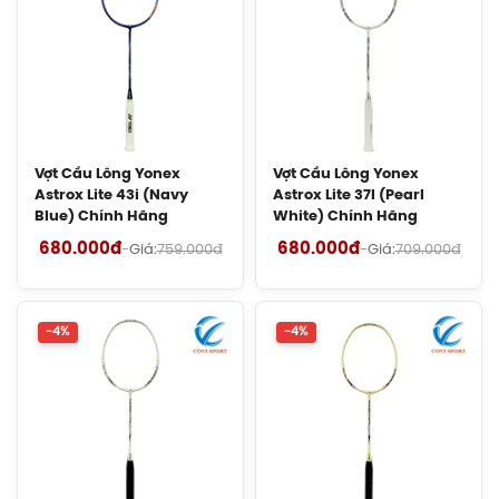
Giày Cầu Lông Yonex Eclipsion Z
(Women) Chính Hãng
2.550.000đ
Vợt Cầu Lông Lining Axforce 100 Max
Chính Hãng
Vợt Cầu Lông Yonex
Vợt Cầu Lông Yonex
Liên hệ
Astrox Lite 43i (Navy
Astrox Lite 37I (Pearl
Blue) Chính Hãng
White) Chính Hãng
Cước Cầu Lông Kizuna Z63X Chính
680.000đ
680.000đ
-
Giá:
759.000đ
-
Giá:
709.000đ
Hãng
180.000đ
-4%
-4%
Cước Cầu Lông Kizuna Z61 Chính
Hãng
180.000đ
Cước Cầu Lông Kizuna Z69 Chính
Hãng