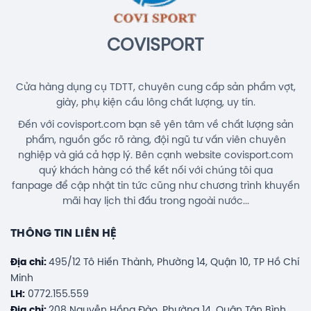
Balo Cầu Lông Yonex BA52512
(White/Blue) Chính Hãng
1.690.000đ
COVISPORT
Cửa hàng dụng cụ TDTT, chuyên cung cấp sản phẩm vợt,
giày, phụ kiện cầu lông chất lượng, uy tín.
Đến với covisport.com bạn sẽ yên tâm về chất lượng sản
phẩm, nguồn gốc rõ ràng, đội ngũ tư vấn viên chuyên
nghiệp và giá cả hợp lý. Bên cạnh website covisport.com
quý khách hàng có thể kết nối với chúng tôi qua
fanpage để cập nhật tin tức cũng như chương trình khuyến
mãi hay lịch thi đấu trong ngoài nước...
THÔNG TIN LIÊN HỆ
Địa chỉ:
495/12 Tô Hiến Thành, Phường 14, Quận 10, TP Hồ Chí
Minh
LH:
0772.155.559
Địa chỉ:
208 Nguyễn Hồng Đào, Phường 14, Quận Tân Bình,