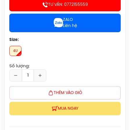
450.000đ
TƯ VẤN: 0772155559
Cước Cầu Lông Victor VBS 66 Chính
ZALO
Hãng
Liên hệ
150.000đ
Size:
Vợt Cầu Lông Lining Turbo Charging
4U
Marshal (Trắng) Chính Hãng
1.600.000đ
Số lượng:
Giày Cầu Lông Yonex Cascade Accel
Gen 2 (Purple) New 2026 Chính Hãng
1.900.000đ
THÊM VÀO GIỎ
Giày Cầu Lông Yonex Cascade Accel
Gen 2 (White/Light Blue) New 2026
MUA NGAY
Chính Hãng
1.900.000đ