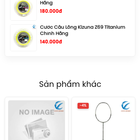
Hãng
180.000đ
Cước Cầu Lông Kizuna Z69 Titanium
Chính Hãng
140.000đ
Cước Cầu Lông Gosen Ryzonic 69
Chính Hãng
150.000đ
Sản phẩm khác
Balo Cầu Lông Yonex BA52512
(White/Blue) Chính Hãng
1.690.000đ
-4%
Balo Cầu Lông Yonex BA52512
(Black/Blue) Chính Hãng
1.690.000đ