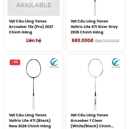
Balo Cầu Lông Yonex Q014-324-2012
Chính Hãng
Vợt Cầu Lông Yonex
Vợt Cầu Lông Yonex
450.000đ
Arcsaber 15z (Pro) 2027
Voltric Lite 47I Siver Grey
Chính Hãng
2026 Chính Hãng
Balo Cầu Lông Yonex Q014 Chính
Liên hệ
680.000đ
-
Giá:
709.000đ
Hãng
450.000đ
-4%
Cước Cầu Lông Victor VBS 66 Chính
Hãng
150.000đ
Vợt Cầu Lông Lining Turbo Charging
Marshal (Trắng) Chính Hãng
1.600.000đ
Vợt Cầu Lông Yonex
Vợt Cầu Lông Yonex
Voltric Lite 47I (Black)
Arcsaber 1 Clear
Giày Cầu Lông Yonex Cascade Accel
New 2026 Chính Hãng
(White/Black) Chính
Gen 2 (Purple) New 2026 Chính Hãng