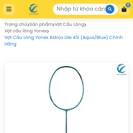
Cửa Hàng Thể Thao COVISPORT
0
Cửa Hàng Thể Thao COVISPORT
0772155559
https://covisport.com/
Trang chủ
Sản phẩm
Vợt Cầu Lông
Vợt cầu lông Yonex
Vợt Cầu Lông Yonex Astrox Lite 43i (Aqua/Blue) Chính
Hãng