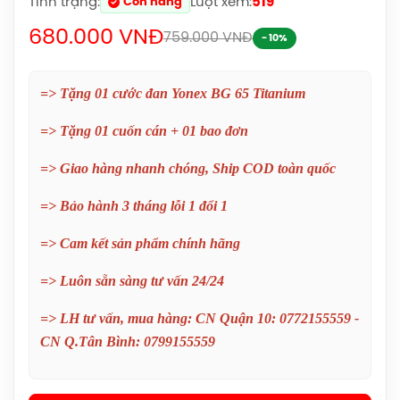
Tình trạng:
Lượt xem:
519
Còn hàng
680.000 VNĐ
759.000 VNĐ
- 10%
=> Tặng 01 cước đan Yonex BG 65 Titanium
=> Tặng 01 cuốn cán + 01 bao đơn
=> Giao hàng nhanh chóng, Ship COD toàn quốc
Balo Cầu Lông Yonex BA52512
=> Bảo hành 3 tháng lỗi 1 đổi 1
(Black/Blue) Chính Hãng
1.690.000đ
=> Cam kết sản phẩm chính hãng
Balo Cầu Lông Yonex Q014-324-2012
=> Luôn sẵn sàng tư vấn 24/24
Chính Hãng
=> LH tư vấn, mua hàng: CN Quận 10: 0772155559 -
450.000đ
CN Q.Tân Bình: 0799155559
Balo Cầu Lông Yonex Q014 Chính
Hãng