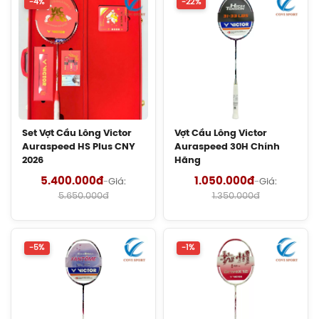
-4%
-22%
(Women) Chính Hãng
2.550.000đ
Vợt Cầu Lông Lining Axforce 100 Max
Chính Hãng
Liên hệ
Cước Cầu Lông Kizuna Z63X Chính
Set Vợt Cầu Lông Victor
Vợt Cầu Lông Victor
Auraspeed HS Plus CNY
Hãng
Auraspeed 30H Chính
2026
Hãng
180.000đ
5.400.000đ
1.050.000đ
-
Giá:
-
Giá:
5.650.000đ
1.350.000đ
Cước Cầu Lông Kizuna Z61 Chính
Hãng
180.000đ
-5%
-1%
Cước Cầu Lông Kizuna Z69 Chính
Hãng
130.000đ