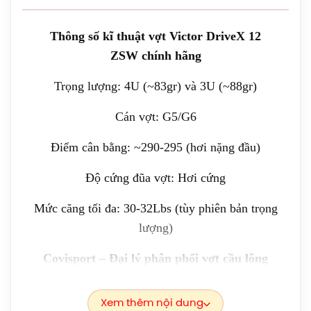
1.919.000đ
Thông số kĩ thuật vợt Victor DriveX 12
Giày Asics UPCOURT 6 Women
ZSW chính hãng
(1072A107.500) Chính Hãng
Trọng lượng: 4U (~83gr) và 3U (~88gr)
1.269.000đ
Cán vợt: G5/G6
Giày Asics Gel-Rocket 12 Women
(1072119.500) Chính Hãng
Điểm cân bằng: ~290-295 (hơi nặng đầu)
1.599.000đ
Độ cứng đũa vợt: Hơi cứng
Giày Cầu Lông Yonex Eclipsion Z
(Women) Chính Hãng
Mức căng tối đa: 30-32Lbs (tùy phiên bản trọng
2.550.000đ
lượng)
Covisport – Đại lý phân phối vợt cầu lông
Vợt Cầu Lông Lining Axforce 100 Max
Chính Hãng
Victor chính hãng, cam kết:
Liên hệ
Xem thêm nội dung
Vợt cầu lông Victor DriveX 12 Zheng Siwei
của