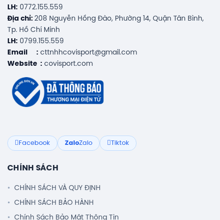
LH:
0772.155.559
Địa chỉ:
208 Nguyễn Hồng Đào, Phường 14, Quận Tân Bình,
Tp. Hồ Chí Minh
LH:
0799.155.559
Email :
cttnhhcovisport@gmail.com
Website :
covisport.com
Facebook
Zalo
Zalo
Tiktok
CHÍNH SÁCH
CHÍNH SÁCH VÀ QUY ĐỊNH
CHÍNH SÁCH BẢO HÀNH
Chính Sách Bảo Mật Thông Tin