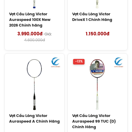
Balo Cầu Lông Yonex Q014-324-2012
Chính Hãng
Vợt Cầu Lông Victor
Vợt Cầu Lông Victor
450.000đ
Auraspeed 100X New
DriveX 1 Chính Hãng
2026 Chính hãng
Balo Cầu Lông Yonex Q014 Chính
3.990.000đ
1.150.000đ
-
Giá:
Hãng
4.600.000đ
450.000đ
Cước Cầu Lông Victor VBS 66 Chính
-13%
Hãng
150.000đ
Vợt Cầu Lông Lining Turbo Charging
Marshal (Trắng) Chính Hãng
1.600.000đ
Vợt Cầu Lông Victor
Vợt Cầu Lông Victor
Giày Cầu Lông Yonex Cascade Accel
Auraspeed A Chính Hãng
Auraspeed 99 TUC (D)
Gen 2 (Purple) New 2026 Chính Hãng
Chính Hãng
1.900.000đ