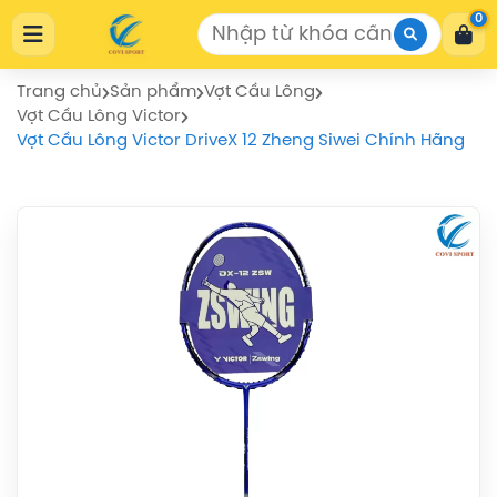
Cửa Hàng Thể Thao COVISPORT
0
Cửa Hàng Thể Thao COVISPORT
0772155559
https://covisport.com/
Trang chủ
Sản phẩm
Vợt Cầu Lông
Vợt Cầu Lông Victor
Vợt Cầu Lông Victor DriveX 12 Zheng Siwei Chính Hãng