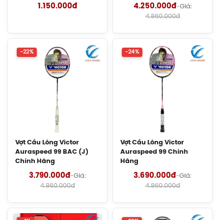
1.150.000đ
4.250.000đ
-
Giá:
4.860.000đ
Giày Cầu Lông Yonex Cascade Accel
Gen 2 (White/Light Blue) New 2026
Chính Hãng
-22%
-24%
1.900.000đ
Giày Asics Court Hunter FF Women
(1072A112.104) Chính Hãng
1.919.000đ
Giày Asics UPCOURT 6 Women
(1072A107.500) Chính Hãng
1.269.000đ
Vợt Cầu Lông Victor
Vợt Cầu Lông Victor
Auraspeed 99 BAC (J)
Auraspeed 99 Chính
Chính Hãng
Hãng
Giày Asics Gel-Rocket 12 Women
3.790.000đ
3.690.000đ
-
Giá:
-
Giá:
(1072119.500) Chính Hãng
4.860.000đ
4.860.000đ
1.599.000đ
Giày Cầu Lông Yonex Eclipsion Z