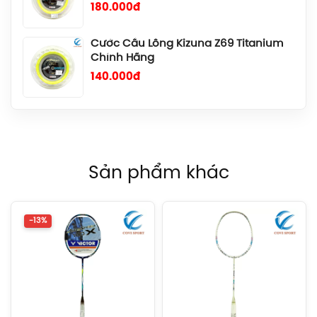
180.000đ
Cước Cầu Lông Kizuna Z69 Titanium
Chính Hãng
140.000đ
Cước Cầu Lông Gosen Ryzonic 69
Chính Hãng
150.000đ
Sản phẩm khác
Balo Cầu Lông Yonex BA52512
(White/Blue) Chính Hãng
1.690.000đ
-13%
Balo Cầu Lông Yonex BA52512
(Black/Blue) Chính Hãng
1.690.000đ