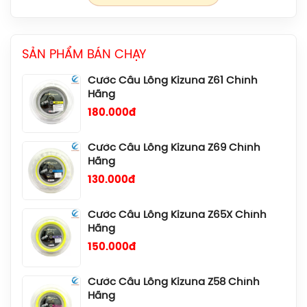
Cước Cầu Lông Kizuna Z63X Chính
chúng tôi bán ra chính hãng 100%.
Hãng
Đền bù nếu bạn phát hiện hàng giả, hàng nhái.
180.000đ
SẢN PHẨM BÁN CHẠY
Hỗ trợ khách hàng 24/7.
Cước Cầu Lông Kizuna Z61 Chính
Hãng
180.000đ
Cước Cầu Lông Kizuna Z69 Chính
Hãng
130.000đ
Cước Cầu Lông Kizuna Z65X Chính
Hãng
150.000đ
Cước Cầu Lông Kizuna Z58 Chính
Hãng