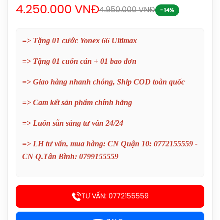
4.250.000 VNĐ
4.950.000 VNĐ
- 14%
=> Tặng 01 cước Yonex 66 Ultimax
=> Tặng 01 cuốn cán + 01 bao đơn
=> Giao hàng nhanh chóng, Ship COD toàn quốc
Balo Cầu Lông Yonex BA52512
=> Cam kết sản phẩm chính hãng
(Black/Blue) Chính Hãng
1.690.000đ
=> Luôn sẵn sàng tư vấn 24/24
Balo Cầu Lông Yonex Q014-324-2012
=> LH tư vấn, mua hàng: CN Quận 10: 0772155559 -
Chính Hãng
CN Q.Tân Bình: 0799155559
450.000đ
Balo Cầu Lông Yonex Q014 Chính
TƯ VẤN: 0772155559
Hãng
450.000đ