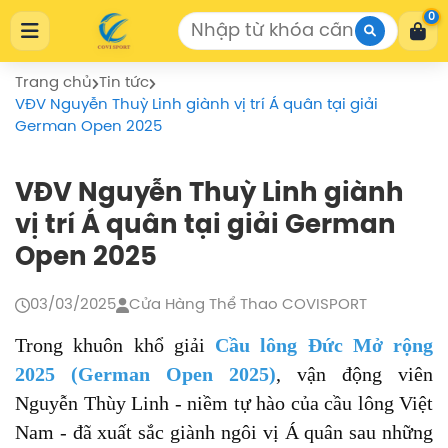
Cửa Hàng Thể Thao COVISPORT
0
Cửa Hàng Thể Thao COVISPORT
0772155559
https://covisport.com/
Trang chủ
Tin tức
VĐV Nguyễn Thuỳ Linh giành vị trí Á quân tại giải
German Open 2025
VĐV Nguyễn Thuỳ Linh giành
vị trí Á quân tại giải German
Open 2025
03/03/2025
Cửa Hàng Thể Thao COVISPORT
Trong khuôn khổ giải
Cầu lông Đức Mở rộng
2025 (German Open 2025)
, vận động viên
Nguyễn Thùy Linh - niềm tự hào của cầu lông Việt
Nam - đã xuất sắc giành ngôi vị Á quân sau những