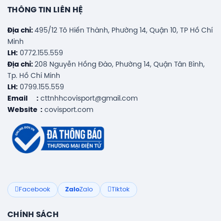
THÔNG TIN LIÊN HỆ
Địa chỉ:
495/12 Tô Hiến Thành, Phường 14, Quận 10, TP Hồ Chí
Minh
LH:
0772.155.559
Địa chỉ:
208 Nguyễn Hồng Đào, Phường 14, Quận Tân Bình,
Tp. Hồ Chí Minh
LH:
0799.155.559
Email :
cttnhhcovisport@gmail.com
Website :
covisport.com
Facebook
Zalo
Zalo
Tiktok
CHÍNH SÁCH