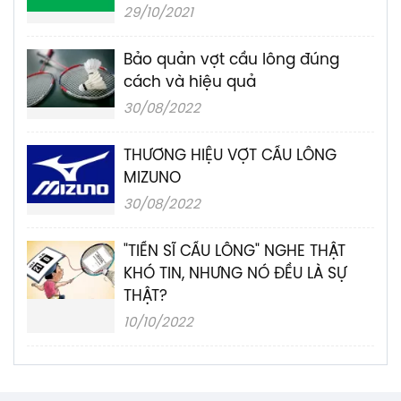
29/10/2021
Bảo quản vợt cầu lông đúng
cách và hiệu quả
30/08/2022
THƯƠNG HIỆU VỢT CẦU LÔNG
MIZUNO
30/08/2022
"TIẾN SĨ CẦU LÔNG" NGHE THẬT
KHÓ TIN, NHƯNG NÓ ĐỀU LÀ SỰ
THẬT?
10/10/2022