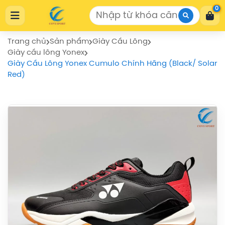
Cửa Hàng Thể Thao COVISPORT
0
Cửa Hàng Thể Thao COVISPORT
0772155559
https://covisport.com/
Trang chủ
Sản phẩm
Giày Cầu Lông
Giày cầu lông Yonex
Giày Cầu Lông Yonex Cumulo Chính Hãng (Black/ Solar
Red)