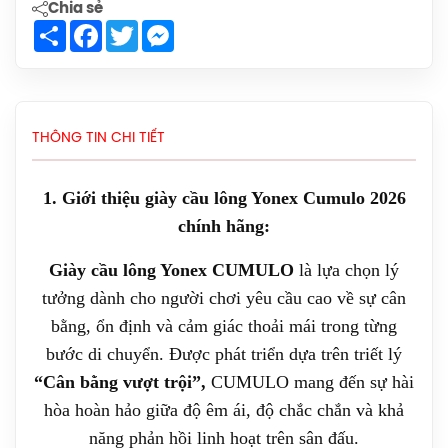
Chia sẻ
Giày Cầu Lông Yonex Cascade Accel
Share
Facebook
Twitter
Messenger
Gen 2 (White/Light Blue) New 2026
Chính Hãng
1.900.000đ
Giày Asics Court Hunter FF Women
THÔNG TIN CHI TIẾT
(1072A112.104) Chính Hãng
1.919.000đ
1. Giới thiệu giày cầu lông Yonex Cumulo 2026
Giày Asics UPCOURT 6 Women
chính hãng:
(1072A107.500) Chính Hãng
Giày cầu lông Yonex CUMULO
là lựa chọn lý
1.269.000đ
tưởng dành cho người chơi yêu cầu cao về sự cân
Giày Asics Gel-Rocket 12 Women
bằng, ổn định và cảm giác thoải mái trong từng
(1072119.500) Chính Hãng
bước di chuyển. Được phát triển dựa trên triết lý
1.599.000đ
“Cân bằng vượt trội”,
CUMULO mang đến sự hài
hòa hoàn hảo giữa độ êm ái, độ chắc chắn và khả
Giày Cầu Lông Yonex Eclipsion Z
năng phản hồi linh hoạt trên sân đấu.
(Women) Chính Hãng