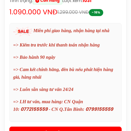
Tình trạng:
Lượt xem:
1031
Còn hàng
1.090.000 VNĐ
1.299.000 VNĐ
- 16%
Miễn phí giao hàng, nhận hàng tại nhà
=> Kiểm tra trước khi thanh toán nhận hàng
=> Bảo hành 90 ngày
=> Cam kết chính hãng, đền bù nếu phát hiện hàng
giả, hàng nhái
=> Luôn sẵn sàng tư vấn 24/24
Balo Cầu Lông Yonex BA52512
=> LH tư vấn, mua hàng: CN Quận
(Black/Blue) Chính Hãng
10:
- CN Q.Tân Bình:
0772155559
0799155559
1.690.000đ
Balo Cầu Lông Yonex Q014-324-2012