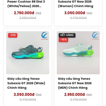
Power Cushion 88 Dial 3
Subaxia GT New 2026
(White/Yellow) 2026
(Women) Chính Hãng
Giày Asics Gel-Rocket 12 Women
Chính Hãng
2.750.000đ
3.050.000đ
-
Giá:
-
Giá:
(1072119.500) Chính Hãng
3.059.000đ
3.479.000đ
1.599.000đ
Giày Cầu Lông Yonex Eclipsion Z
-12%
HẾT HÀNG
(Women) Chính Hãng
-15%
2.550.000đ
Vợt Cầu Lông Lining Axforce 100 Max
Chính Hãng
Liên hệ
Cước Cầu Lông Kizuna Z63X Chính
Giày cầu lông Yonex
Giày cầu lông Yonex
Subaxia GT 2026 (Wide)
Subaxia GT New 2026
Hãng
Chính Hãng
(MEN) Chính Hãng
180.000đ
3.050.000đ
2.950.000đ
-
Giá:
-
Giá:
3.479.000đ
3.479.000đ
Cước Cầu Lông Kizuna Z61 Chính