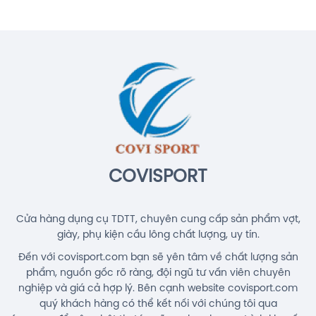
Cước Cầu Lông Gosen Ryzonic 69
Chính Hãng
150.000đ
Balo Cầu Lông Yonex BA52512
(White/Blue) Chính Hãng
1.690.000đ
COVISPORT
Cửa hàng dụng cụ TDTT, chuyên cung cấp sản phẩm vợt,
giày, phụ kiện cầu lông chất lượng, uy tín.
Đến với covisport.com bạn sẽ yên tâm về chất lượng sản
phẩm, nguồn gốc rõ ràng, đội ngũ tư vấn viên chuyên
nghiệp và giá cả hợp lý. Bên cạnh website covisport.com
quý khách hàng có thể kết nối với chúng tôi qua