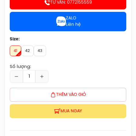
Chính Hãng
TƯ VẤN: 0772155559
450.000đ
ZALO
Liên hệ
Balo Cầu Lông Yonex Q014 Chính
Hãng
450.000đ
Size:
41
42
43
Cước Cầu Lông Victor VBS 66 Chính
Hãng
Số lượng:
150.000đ
Vợt Cầu Lông Lining Turbo Charging
Marshal (Trắng) Chính Hãng
THÊM VÀO GIỎ
1.600.000đ
MUA NGAY
Giày Cầu Lông Yonex Cascade Accel
Gen 2 (Purple) New 2026 Chính Hãng
1.900.000đ