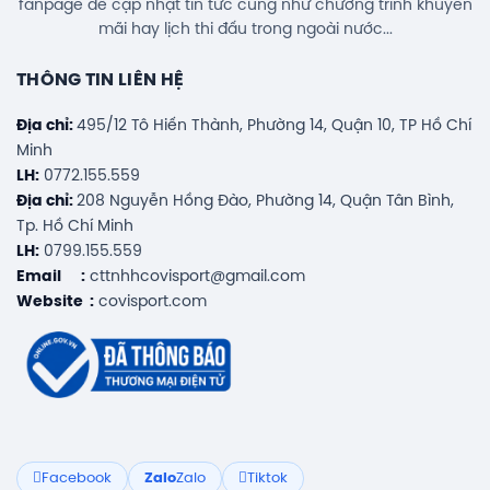
fanpage để cập nhật tin tức cũng như chương trình khuyến
mãi hay lịch thi đấu trong ngoài nước...
THÔNG TIN LIÊN HỆ
Địa chỉ:
495/12 Tô Hiến Thành, Phường 14, Quận 10, TP Hồ Chí
Minh
LH:
0772.155.559
Địa chỉ:
208 Nguyễn Hồng Đào, Phường 14, Quận Tân Bình,
Tp. Hồ Chí Minh
LH:
0799.155.559
Email :
cttnhhcovisport@gmail.com
Website :
covisport.com
Facebook
Zalo
Zalo
Tiktok