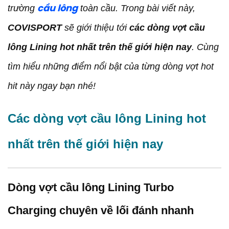
trường
toàn cầu. Trong bài viết này,
cầu lông
Dòng vợt cầu lông Lining 3D Calibar chuyên về
lối đánh sức mạnh
COVISPORT
sẽ giới thiệu tới
các dòng vợt cầu
Dòng vợt cầu lông Lining Aeronaut chuyên về lối
lông Lining hot nhất trên thế giới hiện nay
. Cùng
đánh kiểm soát trận đấu
tìm hiểu những điểm nổi bật của từng dòng vợt hot
Dòng vợt cầu lông Lining Tectonic 2020 chuyên
về lối đánh liên thanh
hit này ngay bạn nhé!
Đơn vị cung cấp vợt cầu lông Lining chính hãng -
Uy tín hàng đầu hiện nay
Các dòng vợt cầu lông Lining hot
Tại sao bạn nên chọn COVISPORT?
Tổng kết
nhất trên thế giới hiện nay
Dòng vợt cầu lông Lining Turbo
Charging chuyên về lối đánh nhanh