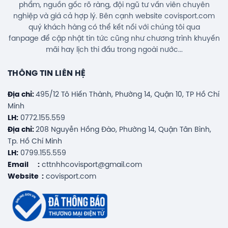
phẩm, nguồn gốc rõ ràng, đội ngũ tư vấn viên chuyên
nghiệp và giá cả hợp lý. Bên cạnh website covisport.com
quý khách hàng có thể kết nối với chúng tôi qua
fanpage để cập nhật tin tức cũng như chương trình khuyến
mãi hay lịch thi đấu trong ngoài nước...
THÔNG TIN LIÊN HỆ
Địa chỉ:
495/12 Tô Hiến Thành, Phường 14, Quận 10, TP Hồ Chí
Minh
LH:
0772.155.559
Địa chỉ:
208 Nguyễn Hồng Đào, Phường 14, Quận Tân Bình,
Tp. Hồ Chí Minh
LH:
0799.155.559
Email :
cttnhhcovisport@gmail.com
Website :
covisport.com