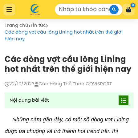
Cửa Hàng Thể Thao COVISPORT
0
Cửa Hàng Thể Thao COVISPORT
0772155559
https://covisport.com/
Trang chủ
Tin tức
Các dòng vợt cầu lông Lining hot nhất trên thế giới
hiện nay
Các dòng vợt cầu lông Lining
hot nhất trên thế giới hiện nay
22/10/2023
Cửa Hàng Thể Thao COVISPORT
Nội dung bài viết
Các dòng vợt cầu lông Lining hot nhất trên thế
giới hiện nay
Những năm gần đây, có một số dòng vợt Lining
Dòng vợt cầu lông Lining Turbo Charging chuyên
được ưa chuộng và trở thành hot trend trên thị
về lối đánh nhanh