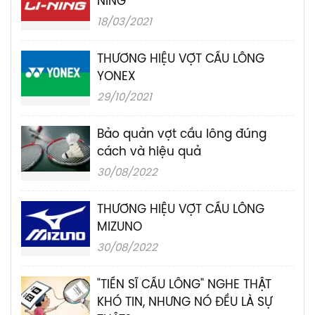
NING
18/03/2021
THƯƠNG HIỆU VỢT CẦU LÔNG
YONEX
29/10/2021
Bảo quản vợt cầu lông đúng
cách và hiệu quả
30/08/2022
THƯƠNG HIỆU VỢT CẦU LÔNG
MIZUNO
30/08/2022
"TIẾN SĨ CẦU LÔNG" NGHE THẬT
KHÓ TIN, NHƯNG NÓ ĐỀU LÀ SỰ