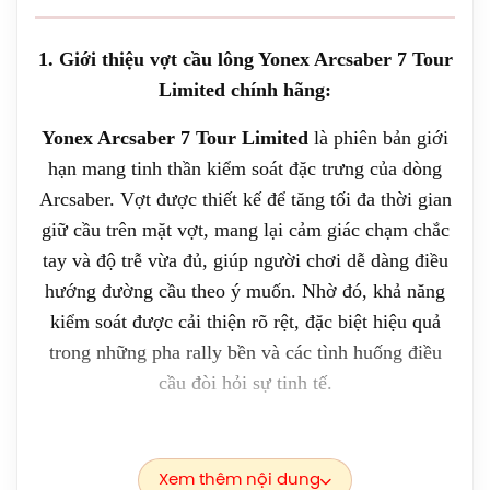
(1072119.500) Chính Hãng
1.599.000đ
1. Giới thiệu vợt cầu lông Yonex Arcsaber 7 Tour
Giày Asics Blade FF 2 Women
Limited chính hãng:
(1072A120.104) Chính Hãng
Yonex Arcsaber 7 Tour Limited
là phiên bản giới
2.515.000đ
hạn mang tinh thần kiểm soát đặc trưng của dòng
Giày Cầu Lông Yonex Power Cushion
Arcsaber. Vợt được thiết kế để tăng tối đa thời gian
88 Dial 3 Wide (Navy/White) 2026
giữ cầu trên mặt vợt, mang lại cảm giác chạm chắc
Chính Hãng
tay và độ trễ vừa đủ, giúp người chơi dễ dàng điều
2.750.000đ
hướng đường cầu theo ý muốn. Nhờ đó, khả năng
Cước Cầu Lông Kizuna Z63X Chính
kiểm soát được cải thiện rõ rệt, đặc biệt hiệu quả
Hãng
trong những pha rally bền và các tình huống điều
180.000đ
cầu đòi hỏi sự tinh tế.
Cước Cầu Lông Kizuna Z61 Chính
Đây là lựa chọn hoàn hảo cho người chơi ưu tiên sự
Hãng
180.000đ
chính xác, khả năng điều phối nhịp độ và triển khai
Xem thêm nội dung