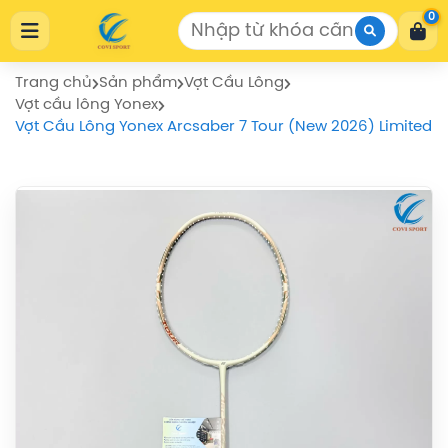
Cửa Hàng Thể Thao COVISPORT
0
Cửa Hàng Thể Thao COVISPORT
0772155559
https://covisport.com/
Trang chủ
Sản phẩm
Vợt Cầu Lông
Vợt cầu lông Yonex
Vợt Cầu Lông Yonex Arcsaber 7 Tour (New 2026) Limited