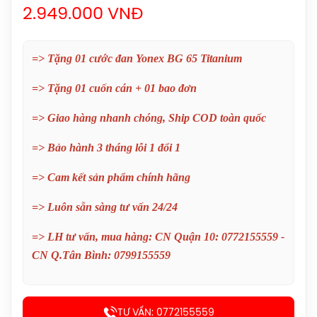
2.949.000 VNĐ
=> Tặng 01 cước đan Yonex BG 65 Titanium
=> Tặng 01 cuốn cán + 01 bao đơn
=> Giao hàng nhanh chóng, Ship COD toàn quốc
Balo Cầu Lông Yonex Q014 Chính
=> Bảo hành 3 tháng lỗi 1 đổi 1
Hãng
450.000đ
=> Cam kết sản phẩm chính hãng
Cước Cầu Lông Victor VBS 66 Chính
=> Luôn sẵn sàng tư vấn 24/24
Hãng
=> LH tư vấn, mua hàng: CN Quận 10: 0772155559 -
150.000đ
CN Q.Tân Bình: 0799155559
Vợt Cầu Lông Lining Turbo Charging
Marshal (Trắng) Chính Hãng
1.600.000đ
TƯ VẤN: 0772155559