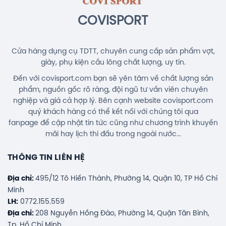
Chính Hãng
450.000đ
COVISPORT
Cửa hàng dụng cụ TDTT, chuyên cung cấp sản phẩm vợt,
giày, phụ kiện cầu lông chất lượng, uy tín.
Đến với covisport.com bạn sẽ yên tâm về chất lượng sản
phẩm, nguồn gốc rõ ràng, đội ngũ tư vấn viên chuyên
nghiệp và giá cả hợp lý. Bên cạnh website covisport.com
quý khách hàng có thể kết nối với chúng tôi qua
fanpage để cập nhật tin tức cũng như chương trình khuyến
mãi hay lịch thi đấu trong ngoài nước...
THÔNG TIN LIÊN HỆ
Địa chỉ:
495/12 Tô Hiến Thành, Phường 14, Quận 10, TP Hồ Chí
Minh
LH:
0772.155.559
Địa chỉ:
208 Nguyễn Hồng Đào, Phường 14, Quận Tân Bình,
Tp. Hồ Chí Minh