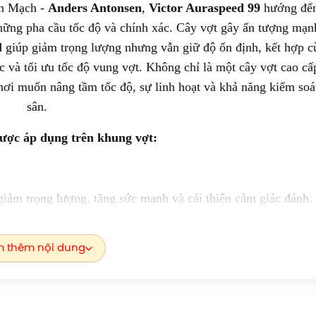
an Mạch -
Anders Antonsen
,
Victor Auraspeed 99
hướng đến
g những pha cầu tốc độ và chính xác. Cây vợt gây ấn tượng mạ
l
giúp giảm trọng lượng nhưng vẫn giữ độ ổn định, kết hợp c
c và tối ưu tốc độ vung vợt. Không chỉ là một cây vợt cao cấ
ơi muốn nâng tầm tốc độ, sự linh hoạt và khả năng kiểm soát
sân.
ược áp dụng trên khung vợt:
giảm trọng lượng, tăng sức mạnh và cải thiện cảm giác đánh.
 thêm nội dung
y cảm hứng từ máy bay trực thăng quân sự, mang lại cấu trúc
 giúp giảm thiểu kích thước vật liệu, tăng cường cảm giác cầ
i đa cho khung vợt cầu lông Victor.