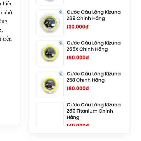
 hiệu
Cước Cầu Lông Kizuna
nh nhờ
Z69 Chính Hãng
ùng
130.000đ
p,
 trên
Cước Cầu Lông Kizuna
Z65X Chính Hãng
150.000đ
Cước Cầu Lông Kizuna
Z58 Chính Hãng
180.000đ
Cước Cầu Lông Kizuna
Z69 Titanium Chính
Hãng
 nhiều
140.000đ
u và
Cước Cầu Lông Gosen
Ryzonic 69 Chính Hãng