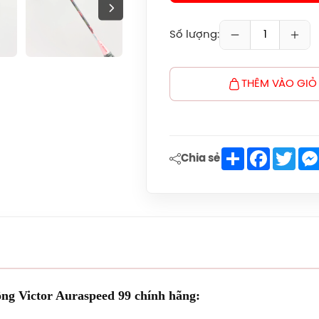
Số lượng:
THÊM VÀO GIỎ
Share
Faceboo
Twit
Chia sẻ
lông Victor Auraspeed 99 chính hãng: