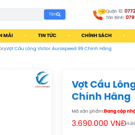
077
Quận 10:
Tìm
079
Tân Bình:
N MÃI
•
TIN TỨC
•
CHÍNH SÁCH
•
or
Vợt Cầu Lông Victor Auraspeed 99 Chính Hãng
Vợt Cầu Lông
Chính Hãng
Mã sản phẩm:
Đang cập nh
3.690.000 VNĐ
4.8