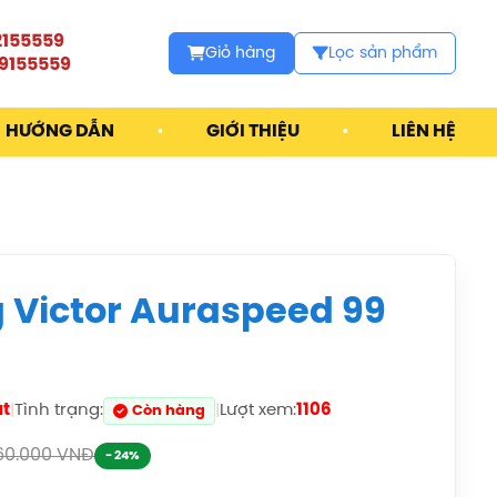
Balo Cầu Lông Yonex
BA52512 (Black/Blue)
2155559
Chính Hãng
Giỏ hàng
Lọc sản phẩm
9155559
1.690.000đ
Balo Cầu Lông Yonex
HƯỚNG DẪN
•
GIỚI THIỆU
•
LIÊN HỆ
Q014-324-2012 Chính
Hãng
450.000đ
Balo Cầu Lông Yonex
Q014 Chính Hãng
450.000đ
 Victor Auraspeed 99
Cước Cầu Lông Victor
VBS 66 Chính Hãng
150.000đ
ật
|
Tình trạng:
|
Lượt xem:
1106
Còn hàng
Vợt Cầu Lông Lining
60.000 VNĐ
- 24%
Turbo Charging
Marshal (Trắng) Chính