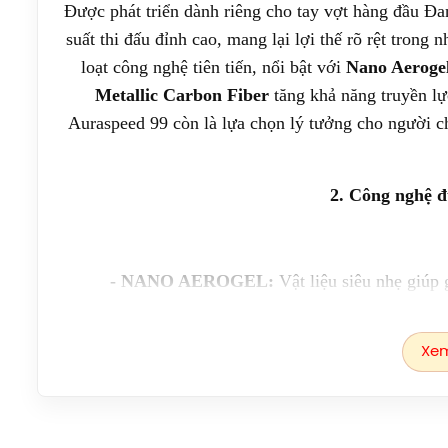
Được phát triển dành riêng cho tay vợt hàng đầu Đ
suất thi đấu đỉnh cao, mang lại lợi thế rõ rệt tron
loạt công nghệ tiên tiến, nổi bật với
Nano Aeroge
Metallic Carbon Fiber
tăng khả năng truyền lự
Auraspeed 99 còn là lựa chọn lý tưởng cho người ch
2. Công nghệ đ
- NANO AEROGEL:
Vật liệu siêu nhẹ giúp 
Xem
-
HARD CORED TECHNOLOGY
: Công nghệ lấ
lớp được làm bằng sợi carbon và vật liệu tổng hợp,
đạt tới hiệu suất tố