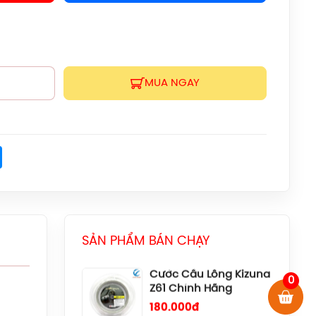
12 Women
(1072119.500) Chính
Hãng
1.599.000đ
Giày Cầu Lông Yonex
Eclipsion Z (Women)
MUA NGAY
Chính Hãng
2.550.000đ
Vợt Cầu Lông Lining
Axforce 100 Max Chính
k
ter
Messenger
Hãng
Liên hệ
Cước Cầu Lông Kizuna
Z63X Chính Hãng
180.000đ
SẢN PHẨM BÁN CHẠY
Cước Cầu Lông Kizuna
0
Z61 Chính Hãng
180.000đ