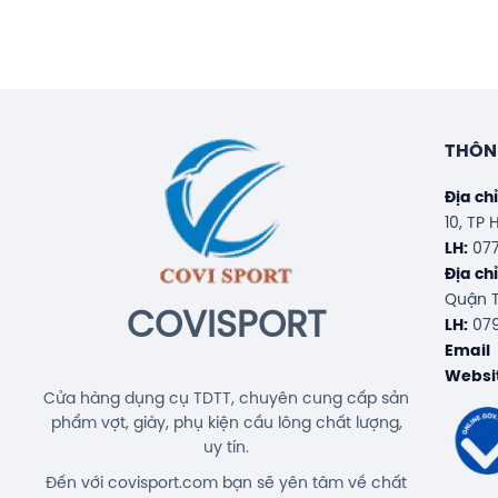
kế sáng tạo, công nghệ này đã tạo ra một trục vợt tố
hồi đáng kinh ngạc sau mỗi cú đánh, giúp trạng thá
các
THÔNG
3. 
Địa ch
- Đ
10, TP
- Đi
LH:
077
Địa ch
- Đi
Quận T
- Vật liệu khung: High Resilience Modulus Graphi
COVISPORT
LH:
079
Hard
Email
- Vật liệu trục: High Resilience Modulus
Websit
Cửa hàng dụng cụ TDTT, chuyên cung cấp sản
- Ch
phẩm vợt, giày, phụ kiện cầu lông chất lượng,
-
uy tín.
-
Đến với covisport.com bạn sẽ yên tâm về chất
- Sức căng