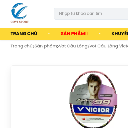
Cửa Hàng Thể Thao COVISPORT
Cửa Hàng Thể Thao COVISPORT
0772155559
https://covisport.com/
TRANG CHỦ
•
SẢN PHẨM
•
KHUYẾ
Trang chủ
Sản phẩm
Vợt Cầu Lông
Vợt Cầu Lông Vict