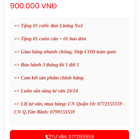
900.000 VNĐ
=> Tặng 01 cước đan Lining No1
=> Tặng 01 cuốn cán + 01 bao đơn
=> Giao hàng nhanh chóng, Ship COD toàn quốc
Balo Cầu Lông Yonex BA52512
=> Bảo hành 3 tháng lỗi 1 đổi 1
(Black/Blue) Chính Hãng
1.690.000đ
=> Cam kết sản phẩm chính hãng
Balo Cầu Lông Yonex Q014-324-2012
=> Luôn sẵn sàng tư vấn 24/24
Chính Hãng
=> LH tư vấn, mua hàng: CN Quận 10: 0772155559 -
450.000đ
CN Q.Tân Bình: 0799155559
Balo Cầu Lông Yonex Q014 Chính
Hãng
450.000đ
TƯ VẤN: 0772155559