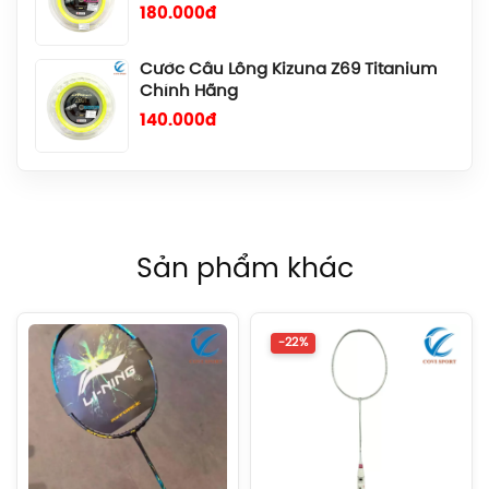
180.000đ
Cước Cầu Lông Kizuna Z69 Titanium
Chính Hãng
140.000đ
Cước Cầu Lông Gosen Ryzonic 69
Chính Hãng
150.000đ
Sản phẩm khác
Balo Cầu Lông Yonex BA52512
(White/Blue) Chính Hãng
1.690.000đ
-22%
Balo Cầu Lông Yonex BA52512
(Black/Blue) Chính Hãng
1.690.000đ