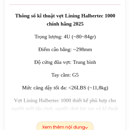
(1072A112.104) Chính Hãng
1.919.000đ
Thông số kĩ thuật vợt Lining Halbertec 1000
Giày Asics UPCOURT 6 Women
chính hãng 2025
(1072A107.500) Chính Hãng
Trọng lượng: 4U (~80~84gr)
1.269.000đ
Điểm cân bằng: ~298mm
Giày Asics Gel-Rocket 12 Women
(1072119.500) Chính Hãng
Độ cứng đũa vợt: Trung bình
1.599.000đ
Tay cầm: G5
Giày Cầu Lông Yonex Eclipsion Z
(Women) Chính Hãng
Mức căng dậy tối đa: <26LBS (~11,8kg)
2.550.000đ
Vợt Lining Halbertec 1000 thiết kế phù hợp cho
người mới tập chơi, người chơi lực tay và kĩ thuật
Vợt Cầu Lông Lining Axforce 100 Max
Chính Hãng
chưa tốt đều có thể sử dụng tốt
Liên hệ
Xem thêm nội dung
Covisport – Đại lý phân phối vợt cầu lông