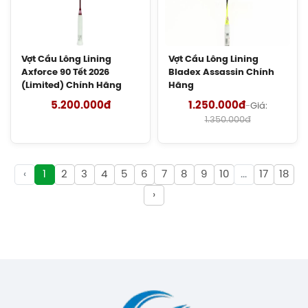
Cước Cầu Lông Kizuna Z65X Chính
Hãng
150.000đ
Vợt Cầu Lông Lining
Vợt Cầu Lông Lining
Axforce 90 Tết 2026
Bladex Assassin Chính
(Limited) Chính Hãng
Hãng
Cước Cầu Lông Kizuna Z58 Chính
5.200.000đ
Hãng
1.250.000đ
-
Giá:
1.350.000đ
180.000đ
Cước Cầu Lông Kizuna Z69 Titanium
Chính Hãng
‹
1
2
3
4
5
6
7
8
9
10
...
17
18
140.000đ
›
Cước Cầu Lông Gosen Ryzonic 69
Chính Hãng
150.000đ
Balo Cầu Lông Yonex BA52512