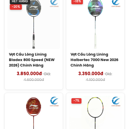
HẾT HÀNG
-18%
(Women) Chính Hãng
-20%
2.550.000đ
Vợt Cầu Lông Lining Axforce 100 Max
Chính Hãng
Liên hệ
Cước Cầu Lông Kizuna Z63X Chính
Vợt Cầu Lông Lining
Vợt Cầu Lông Lining
Bladex 800 Speed (NEW
Hãng
Halbertec 7000 New 2026
2026) Chính Hãng
Chính Hãng
180.000đ
3.850.000đ
3.350.000đ
-
Giá:
-
Giá:
4.600.000đ
4.100.000đ
Cước Cầu Lông Kizuna Z61 Chính
Hãng
180.000đ
-7%
Cước Cầu Lông Kizuna Z69 Chính
Hãng
130.000đ