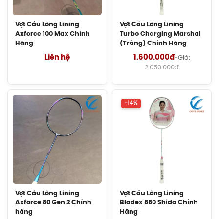
Balo Cầu Lông Yonex Q014-324-2012
Chính Hãng
Vợt Cầu Lông Lining
Vợt Cầu Lông Lining
450.000đ
Axforce 100 Max Chính
Turbo Charging Marshal
Hãng
(Trắng) Chính Hãng
Balo Cầu Lông Yonex Q014 Chính
Liên hệ
1.600.000đ
-
Giá:
Hãng
2.050.000đ
450.000đ
Cước Cầu Lông Victor VBS 66 Chính
-14%
Hãng
150.000đ
Vợt Cầu Lông Lining Turbo Charging
Marshal (Trắng) Chính Hãng
1.600.000đ
Vợt Cầu Lông Lining
Vợt Cầu Lông Lining
Giày Cầu Lông Yonex Cascade Accel
Axforce 80 Gen 2 Chính
Bladex 880 Shida Chính
Gen 2 (Purple) New 2026 Chính Hãng
hãng
Hãng
1.900.000đ