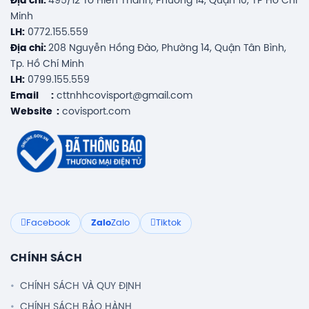
Địa chỉ:
495/12 Tô Hiến Thành, Phường 14, Quận 10, TP Hồ Chí
Minh
LH:
0772.155.559
Địa chỉ:
208 Nguyễn Hồng Đào, Phường 14, Quận Tân Bình,
Tp. Hồ Chí Minh
LH:
0799.155.559
Email :
cttnhhcovisport@gmail.com
Website :
covisport.com
Facebook
Zalo
Zalo
Tiktok
CHÍNH SÁCH
CHÍNH SÁCH VÀ QUY ĐỊNH
CHÍNH SÁCH BẢO HÀNH