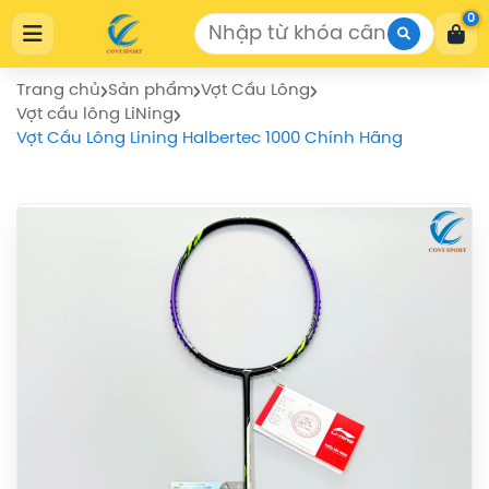
Cửa Hàng Thể Thao COVISPORT
0
Cửa Hàng Thể Thao COVISPORT
0772155559
https://covisport.com/
Trang chủ
Sản phẩm
Vợt Cầu Lông
Vợt cầu lông LiNing
Vợt Cầu Lông Lining Halbertec 1000 Chính Hãng