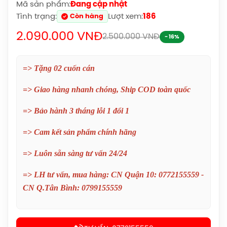
Mã sản phẩm:
Đang cập nhật
Tình trạng:
Lượt xem:
186
Còn hàng
2.090.000 VNĐ
2.500.000 VNĐ
- 16%
=> Tặng 02 cuốn cán
=> Giao hàng nhanh chóng, Ship COD toàn quốc
=> Bảo hành 3 tháng lỗi 1 đổi 1
Balo Cầu Lông Yonex BA52512
=> Cam kết sản phẩm chính hãng
(Black/Blue) Chính Hãng
1.690.000đ
=> Luôn sẵn sàng tư vấn 24/24
Balo Cầu Lông Yonex Q014-324-2012
=> LH tư vấn, mua hàng: CN Quận 10: 0772155559 -
Chính Hãng
CN Q.Tân Bình: 0799155559
450.000đ
Balo Cầu Lông Yonex Q014 Chính