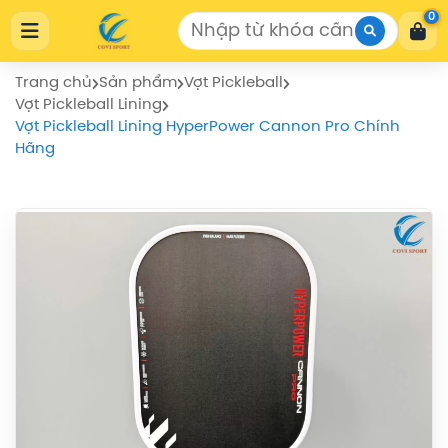
Cửa Hàng Thể Thao COVISPORT
0
Cửa Hàng Thể Thao COVISPORT
0772155559
https://covisport.com/
Trang chủ
Sản phẩm
Vợt Pickleball
Vợt Pickleball Lining
Vợt Pickleball Lining HyperPower Cannon Pro Chính
Hãng