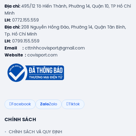
Địa chỉ:
495/12 Tô Hiến Thành, Phường 14, Quận 10, TP Hồ Chí
Minh
LH:
0772.155.559
Địa chỉ:
208 Nguyễn Hồng Đào, Phường 14, Quận Tân Bình,
Tp. Hồ Chí Minh
LH:
0799.155.559
Email :
cttnhhcovisport@gmail.com
Website :
covisport.com
Facebook
Zalo
Zalo
Tiktok
CHÍNH SÁCH
CHÍNH SÁCH VÀ QUY ĐỊNH