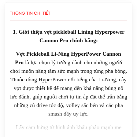
Giày Asics Court Hunter FF Women
THÔNG TIN CHI TIẾT
(1072A112.104) Chính Hãng
1.919.000đ
1. Giới thiệu vợt pickleball Lining Hyperpower
Giày Asics UPCOURT 6 Women
Cannon Pro chính hãng:
(1072A107.500) Chính Hãng
Vợt Pickleball Li-Ning HyperPower Cannon
1.269.000đ
Pro
là lựa chọn lý tưởng dành cho những người
Giày Asics Gel-Rocket 12 Women
chơi muốn nâng tầm sức mạnh trong từng pha bóng.
(1072119.500) Chính Hãng
Thuộc dòng HyperPower nổi tiếng của Li-Ning, cây
1.599.000đ
vợt được thiết kế để mang đến khả năng bùng nổ
lực đánh, giúp người chơi tự tin áp đặt thế trận bằng
Giày Cầu Lông Yonex Eclipsion Z
những cú drive tốc độ, volley sắc bén và các pha
(Women) Chính Hãng
smash đầy uy lực.
2.550.000đ
Lấy cảm hứng từ hình ảnh khẩu pháo mạnh mẽ
Vợt Cầu Lông Lining Axforce 100 Max
đúng như tên gọi "Cannon Pro", cây vợt sở hữu
Chính Hãng