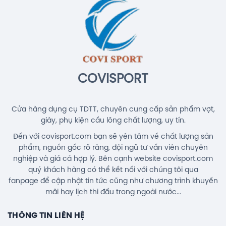
Balo Cầu Lông Yonex BA52512
(White/Blue) Chính Hãng
1.690.000đ
COVISPORT
Cửa hàng dụng cụ TDTT, chuyên cung cấp sản phẩm vợt,
giày, phụ kiện cầu lông chất lượng, uy tín.
Đến với covisport.com bạn sẽ yên tâm về chất lượng sản
phẩm, nguồn gốc rõ ràng, đội ngũ tư vấn viên chuyên
nghiệp và giá cả hợp lý. Bên cạnh website covisport.com
quý khách hàng có thể kết nối với chúng tôi qua
fanpage để cập nhật tin tức cũng như chương trình khuyến
mãi hay lịch thi đấu trong ngoài nước...
THÔNG TIN LIÊN HỆ