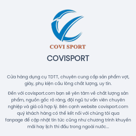
1.900.000đ
Giày Asics Court Hunter FF Women
(1072A112.104) Chính Hãng
1.919.000đ
Giày Asics UPCOURT 6 Women
(1072A107.500) Chính Hãng
1.269.000đ
COVISPORT
Cửa hàng dụng cụ TDTT, chuyên cung cấp sản phẩm vợt,
giày, phụ kiện cầu lông chất lượng, uy tín.
Đến với covisport.com bạn sẽ yên tâm về chất lượng sản
phẩm, nguồn gốc rõ ràng, đội ngũ tư vấn viên chuyên
nghiệp và giá cả hợp lý. Bên cạnh website covisport.com
quý khách hàng có thể kết nối với chúng tôi qua
fanpage để cập nhật tin tức cũng như chương trình khuyến
mãi hay lịch thi đấu trong ngoài nước...