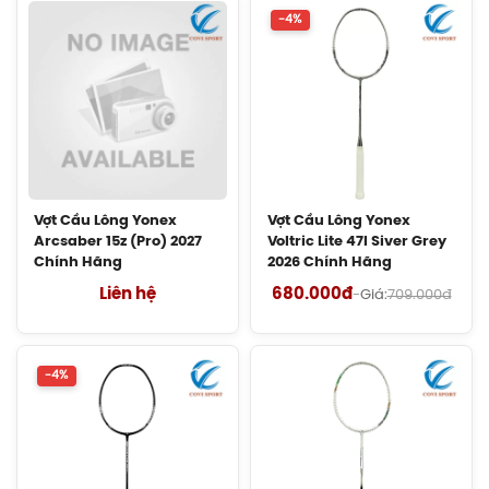
soát cầu trong quá trình thi đấu.
1.269.000đ
-4%
- CONTROL SUPPORT CAP:
Thiết kế mũ vợt
Giày Asics Gel-Rocket 12 Women
mở rộng điểm tì tay giúp cầm nắm chắc chắn hơn,
(1072119.500) Chính Hãng
hỗ trợ thao tác cổ tay linh hoạt và nâng cao độ chính
1.599.000đ
xác trong từng cú đánh.
Giày Asics Blade FF 2 Women
3. Thông số kĩ thuật:
(1072A120.104) Chính Hãng
Vợt Cầu Lông Yonex
Vợt Cầu Lông Yonex
2.515.000đ
Chất liệu khung: HM Graphite
Arcsaber 15z (Pro) 2027
Voltric Lite 47I Siver Grey
Độ cứng đũa: Dẻo
Chính Hãng
2026 Chính Hãng
Giày Cầu Lông Yonex Power Cushion
Điểm cân bằng: Nặng đầu
Liên hệ
680.000đ
-
Giá:
709.000đ
88 Dial 3 Wide (Navy/White) 2026
Trọng lượng: 4U/G5
Chính Hãng
Sức căng tối đa: 13.5kg
2.660.000đ
-4%
4. Đối tượng phù hợp:
Giày Cầu Lông Yonex Power Cushion
88 Dial 3 (White/Yellow) 2026 Chính
Vợt Astrox Lite 37i phù hợp với người chơi phong
Hãng
trào, học sinh, sinh viên và người mới tập chơi. Với
2.660.000đ