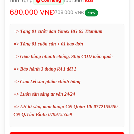
Tình trạng:
Lượt xem:
1031
Còn hàng
680.000 VNĐ
709.000 VNĐ
- 4%
=> Tặng 01 cước đan Yonex BG 65 Titanium
=> Tặng 01 cuốn cán + 01 bao đơn
=> Giao hàng nhanh chóng, Ship COD toàn quốc
=> Bảo hành 3 tháng lỗi 1 đổi 1
=> Cam kết sản phẩm chính hãng
=> Luôn sẵn sàng tư vấn 24/24
Giày Asics Gel-Rocket 12 Women
=> LH tư vấn, mua hàng: CN Quận 10: 0772155559 -
(1072119.500) Chính Hãng
CN Q.Tân Bình: 0799155559
1.599.000đ
Giày Asics Blade FF 2 Women