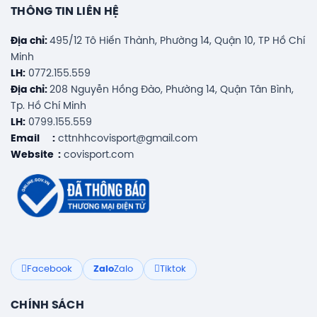
THÔNG TIN LIÊN HỆ
Địa chỉ:
495/12 Tô Hiến Thành, Phường 14, Quận 10, TP Hồ Chí
Minh
LH:
0772.155.559
Địa chỉ:
208 Nguyễn Hồng Đào, Phường 14, Quận Tân Bình,
Tp. Hồ Chí Minh
LH:
0799.155.559
Email :
cttnhhcovisport@gmail.com
Website :
covisport.com
Facebook
Zalo
Zalo
Tiktok
CHÍNH SÁCH