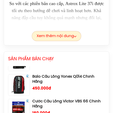
So với các phiên bản cao cấp, Astrox Lite 37i được
1.690.000đ
tối ưu theo hướng dễ chơi và linh hoạt hơn. Khả
năng đập cầu tuy không quá mạnh nhưng đổi lại,
Balo Cầu Lông Yonex BA52512
vợt cho cảm giác xoay trở nhanh, hỗ trợ phản tạt,
(Black/Blue) Chính Hãng
1.690.000đ
điều cầu và phòng thủ cực kỳ ổn định. Đặc biệt
Xem thêm nội dung
trong đánh đôi, cây vợt phát huy hiệu quả rõ rệt ở vị
Balo Cầu Lông Yonex Q014-324-2012
trí trên lưới với những pha chụp cầu, bắt lưới và xử
Chính Hãng
lý tốc độ cao.
450.000đ
SẢN PHẨM BÁN CHẠY
2. Công nghệ được áp dụng trên khung vợt cầu
Balo Cầu Lông Yonex Q014 Chính
lông:
Hãng
450.000đ
- ISOMETRIC:
Là công nghệ độc quyền được
Yonex nghiên cứu và phát triển từ hơn 30 năm
Cước Cầu Lông Victor VBS 66 Chính
trước, ISOMETRIC giúp mở rộng điểm ngọt lên
Hãng
đến 7% bằng cách tối ưu hóa sự giao nhau của các
150.000đ
dây dọc và dây ngang.