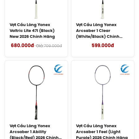
trọng lượng nhẹ, dễ điều khiển, đặc biệt thích hợp
Gen Vợt Cầu Lông Lining Chính Hãng
cho người có lực cổ tay chưa mạnh nhưng vẫn
50.000đ
muốn một cây vợt linh hoạt, dễ chơi.
Vợt Cầu Lông Yonex
Vợt Cầu Lông Yonex
Voltric Lite 47I (Black)
Arcsaber 1 Clear
Vợt Cầu Lông Yonex Voltric Lite 47I
New 2026 Chính Hãng
(White/Black) Chính
Siver Grey 2026 Chính Hãng
Hãng
Covisport – Đại lý phân phối vợt cầu lông Yonex
680.000đ
599.000đ
-
Giá:
709.000đ
680.000đ
chính hãng, cam kết:
Vợt Yonex Astrox Lite 37i
của chúng tôi bán ra
Vợt Cầu Lông Lining Bladex 880 Shida
Chính Hãng
chính hãng 100%.
3.990.000đ
Đền bù nếu bạn phát hiện hàng giả, hàng nhái.
Hỗ trợ khách hàng 24/7.
Vợt Cầu Lông Yonex Voltric Lite 47I
(Black) New 2026 Chính Hãng
680.000đ
Vợt Cầu Lông Victor Auraspeed 100X
Vợt Cầu Lông Yonex
Vợt Cầu Lông Yonex
New 2026 Chính hãng
Arcsaber 1 Ability
Arcsaber 1 Feel (Light
3.990.000đ
(Black/Red) 2026 Chính
Purple) 2026 Chính Hãng