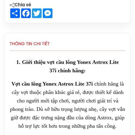
Chia sẻ
Vợt Cầu Lông Lining Bladex 880 Shida
Share
Facebook
Twitter
Messenger
Chính Hãng
3.990.000đ
Vợt Cầu Lông Yonex Voltric Lite 47I
THÔNG TIN CHI TIẾT
(Black) New 2026 Chính Hãng
680.000đ
1. Giới thiệu vợt cầu lông Yonex Astrox Lite
Vợt Cầu Lông Victor Auraspeed 100X
37i chính hãng:
New 2026 Chính hãng
Vợt cầu lông Yonex Astrox Lite 37i
chính hãng là
3.990.000đ
cây vợt thuộc phân khúc giá rẻ, được thiết kế dành
Vợt Cầu Lông Yonex Arcsaber 1 Clear
cho người mới tập chơi, người chơi giải trí và
(White/Black) Chính Hãng
phong trào. Dù sở hữu trọng lượng nhẹ, cây vợt vẫn
599.000đ
giữ được đặc trưng nặng đầu của dòng Astrox, giúp
hỗ trợ lực tốt hơn trong những pha tấn công.
Balo Cầu Lông Yonex BA52512
(White/Blue) Chính Hãng