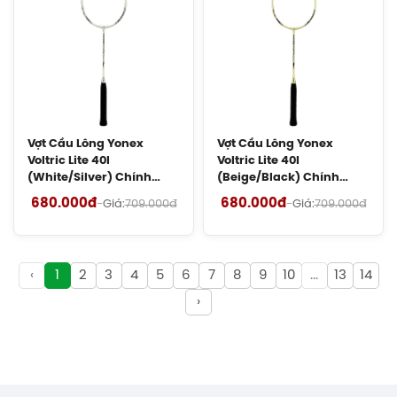
Hãng
450.000đ
Cước Cầu Lông Victor VBS 66 Chính
Hãng
150.000đ
Vợt Cầu Lông Yonex
Vợt Cầu Lông Yonex
Voltric Lite 40I
Voltric Lite 40I
Vợt Cầu Lông Lining Turbo Charging
(White/Silver) Chính
(Beige/Black) Chính
Marshal (Trắng) Chính Hãng
Hãng
Hãng
680.000đ
680.000đ
-
Giá:
709.000đ
-
Giá:
709.000đ
1.600.000đ
Giày Cầu Lông Yonex Cascade Accel
Gen 2 (Purple) New 2026 Chính Hãng
‹
1
2
3
4
5
6
7
8
9
10
...
13
14
1.900.000đ
›
Giày Cầu Lông Yonex Cascade Accel
Gen 2 (White/Light Blue) New 2026
Chính Hãng