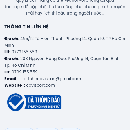
quý khách hàng có thể kết nối với chúng tôi qua
fanpage để cập nhật tin tức cũng như chương trình khuyến
mãi hay lịch thi đấu trong ngoài nước...
THÔNG TIN LIÊN HỆ
Địa chỉ:
495/12 Tô Hiến Thành, Phường 14, Quận 10, TP Hồ Chí
Minh
LH:
0772.155.559
Địa chỉ:
208 Nguyễn Hồng Đào, Phường 14, Quận Tân Bình,
Tp. Hồ Chí Minh
LH:
0799.155.559
Email :
cttnhhcovisport@gmail.com
Website :
covisport.com