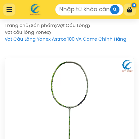
Cửa Hàng Thể Thao COVISPORT
0
Cửa Hàng Thể Thao COVISPORT
0772155559
https://covisport.com/
Trang chủ
Sản phẩm
Vợt Cầu Lông
Vợt cầu lông Yonex
Vợt Cầu Lông Yonex Astrox 100 VA Game Chính Hãng