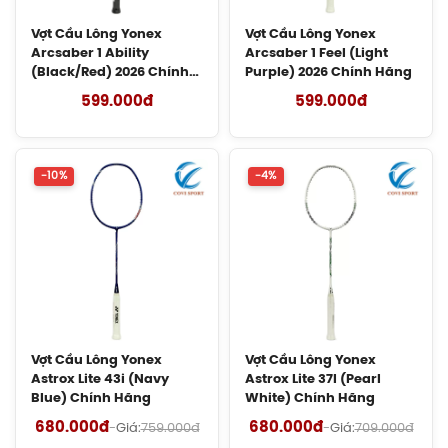
Giày Asics UPCOURT 6 Women
Vợt Cầu Lông Yonex
Vợt Cầu Lông Yonex
(1072A107.500) Chính Hãng
Arcsaber 1 Ability
Arcsaber 1 Feel (Light
1.269.000đ
(Black/Red) 2026 Chính
Purple) 2026 Chính Hãng
Hãng
599.000đ
599.000đ
Giày Asics Gel-Rocket 12 Women
(1072119.500) Chính Hãng
1.599.000đ
-10%
-4%
Giày Cầu Lông Yonex Eclipsion Z
(Women) Chính Hãng
2.550.000đ
Vợt Cầu Lông Lining Axforce 100 Max
Chính Hãng
Vợt Cầu Lông Yonex
Vợt Cầu Lông Yonex
Liên hệ
Astrox Lite 43i (Navy
Astrox Lite 37I (Pearl
Blue) Chính Hãng
White) Chính Hãng
Cước Cầu Lông Kizuna Z63X Chính
680.000đ
680.000đ
-
Giá:
759.000đ
-
Giá:
709.000đ
Hãng