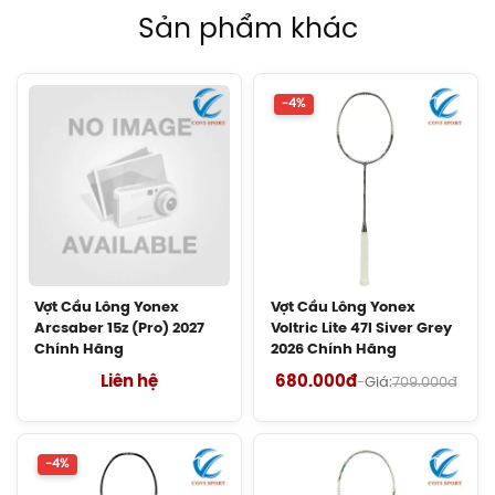
Sản phẩm khác
Balo Cầu Lông Yonex BA52512
(White/Blue) Chính Hãng
1.690.000đ
-4%
Balo Cầu Lông Yonex BA52512
(Black/Blue) Chính Hãng
1.690.000đ
Balo Cầu Lông Yonex Q014-324-2012
Chính Hãng
Vợt Cầu Lông Yonex
Vợt Cầu Lông Yonex
450.000đ
Arcsaber 15z (Pro) 2027
Voltric Lite 47I Siver Grey
Chính Hãng
2026 Chính Hãng
Balo Cầu Lông Yonex Q014 Chính
Liên hệ
680.000đ
-
Giá:
709.000đ
Hãng
450.000đ
-4%
Cước Cầu Lông Victor VBS 66 Chính