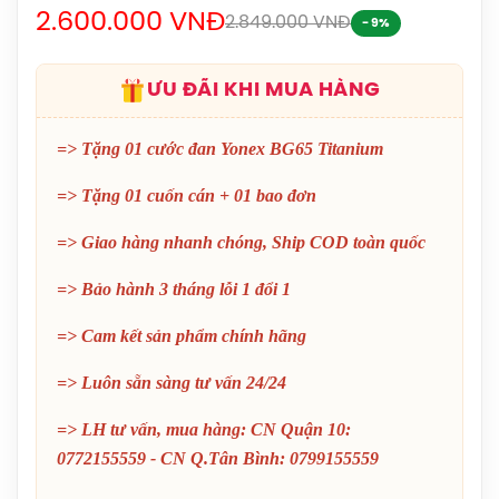
2.600.000 VNĐ
1.690.000đ
2.849.000 VNĐ
- 9%
Balo Cầu Lông Yonex Q014-324-2012
ƯU ĐÃI KHI MUA HÀNG
Chính Hãng
450.000đ
=> Tặng 01 cước đan Yonex BG65 Titanium
Balo Cầu Lông Yonex Q014 Chính
=> Tặng 01 cuốn cán + 01 bao đơn
Hãng
450.000đ
=> Giao hàng nhanh chóng, Ship COD toàn quốc
=> Bảo hành 3 tháng lỗi 1 đổi 1
Cước Cầu Lông Victor VBS 66 Chính
Hãng
=> Cam kết sản phẩm chính hãng
150.000đ
=> Luôn sẵn sàng tư vấn 24/24
Vợt Cầu Lông Lining Turbo Charging
Marshal (Trắng) Chính Hãng
=> LH tư vấn, mua hàng: CN Quận 10:
1.600.000đ
0772155559 - CN Q.Tân Bình: 0799155559