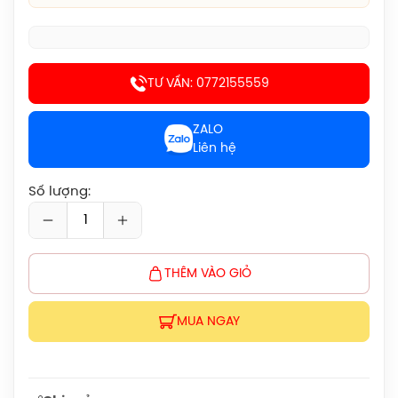
Giày Cầu Lông Yonex Cascade Accel
Gen 2 (Purple) New 2026 Chính Hãng
1.900.000đ
TƯ VẤN: 0772155559
Giày Cầu Lông Yonex Cascade Accel
Gen 2 (White/Light Blue) New 2026
ZALO
Chính Hãng
Liên hệ
1.900.000đ
Giày Asics Court Hunter FF Women
Số lượng:
(1072A112.104) Chính Hãng
1.919.000đ
Giày Asics UPCOURT 6 Women
THÊM VÀO GIỎ
(1072A107.500) Chính Hãng
1.269.000đ
MUA NGAY
Giày Asics Gel-Rocket 12 Women
(1072119.500) Chính Hãng