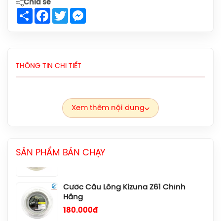
1.599.000đ
Chia sẻ
Share
Facebook
Twitter
Messenger
Giày Cầu Lông Yonex Eclipsion Z
(Women) Chính Hãng
2.550.000đ
THÔNG TIN CHI TIẾT
Vợt Cầu Lông Lining Axforce 100 Max
Chính Hãng
Liên hệ
Xem thêm nội dung
Cước Cầu Lông Kizuna Z63X Chính
Hãng
180.000đ
SẢN PHẨM BÁN CHẠY
Cước Cầu Lông Kizuna Z61 Chính
Hãng
180.000đ
Cước Cầu Lông Kizuna Z69 Chính