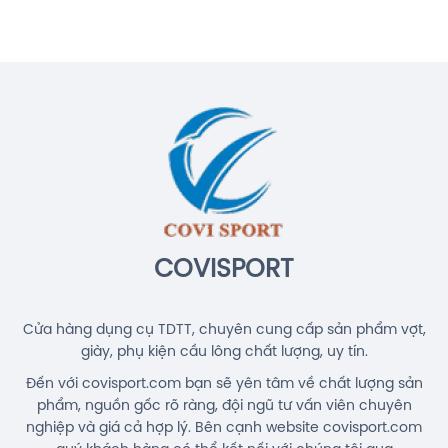
Cước Cầu Lông Kizuna Z69 Titanium
Chính Hãng
140.000đ
Cước Cầu Lông Gosen Ryzonic 69
Chính Hãng
150.000đ
Balo Cầu Lông Yonex BA52512
(White/Blue) Chính Hãng
1.690.000đ
COVISPORT
Cửa hàng dụng cụ TDTT, chuyên cung cấp sản phẩm vợt,
giày, phụ kiện cầu lông chất lượng, uy tín.
Đến với covisport.com bạn sẽ yên tâm về chất lượng sản
phẩm, nguồn gốc rõ ràng, đội ngũ tư vấn viên chuyên
nghiệp và giá cả hợp lý. Bên cạnh website covisport.com