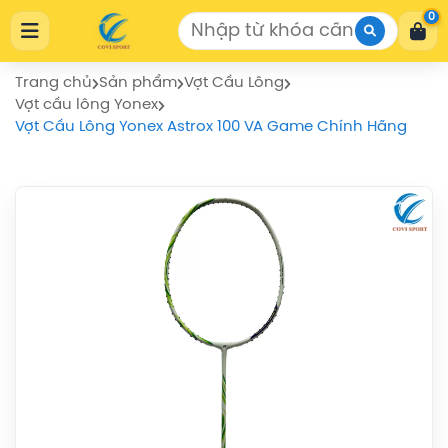
Cửa Hàng Thể Thao COVISPORT
0
Cửa Hàng Thể Thao COVISPORT
0772155559
https://covisport.com/
Trang chủ
Sản phẩm
Vợt Cầu Lông
Vợt cầu lông Yonex
Vợt Cầu Lông Yonex Astrox 100 VA Game Chính Hãng