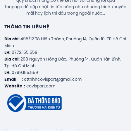
quý khách hàng có thể kết nối với chúng tôi qua
fanpage để cập nhật tin tức cũng như chương trình khuyến
mãi hay lịch thi đấu trong ngoài nước...
THÔNG TIN LIÊN HỆ
Địa chỉ:
495/12 Tô Hiến Thành, Phường 14, Quận 10, TP Hồ Chí
Minh
LH:
0772.155.559
Địa chỉ:
208 Nguyễn Hồng Đào, Phường 14, Quận Tân Bình,
Tp. Hồ Chí Minh
LH:
0799.155.559
Email :
cttnhhcovisport@gmail.com
Website :
covisport.com