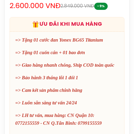
2.600.000 VNĐ
2.849.000 VNĐ
1.690.000đ
- 9%
Balo Cầu Lông Yonex Q014-324-2012
ƯU ĐÃI KHI MUA HÀNG
Chính Hãng
450.000đ
=> Tặng 01 cước đan Yonex BG65 Titanium
Balo Cầu Lông Yonex Q014 Chính
=> Tặng 01 cuốn cán + 01 bao đơn
Hãng
=> Giao hàng nhanh chóng, Ship COD toàn quốc
450.000đ
=> Bảo hành 3 tháng lỗi 1 đổi 1
Cước Cầu Lông Victor VBS 66 Chính
Hãng
=> Cam kết sản phẩm chính hãng
150.000đ
=> Luôn sẵn sàng tư vấn 24/24
Vợt Cầu Lông Lining Turbo Charging
=> LH tư vấn, mua hàng: CN Quận 10:
Marshal (Trắng) Chính Hãng
0772155559 - CN Q.Tân Bình: 0799155559
1.600.000đ