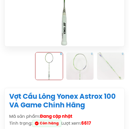
Vợt Cầu Lông Yonex Astrox 100
VA Game Chính Hãng
Mã sản phẩm:
Đang cập nhật
Balo Cầu Lông Yonex BA52512
Tình trạng:
Lượt xem:
6617
Còn hàng
(Black/Blue) Chính Hãng