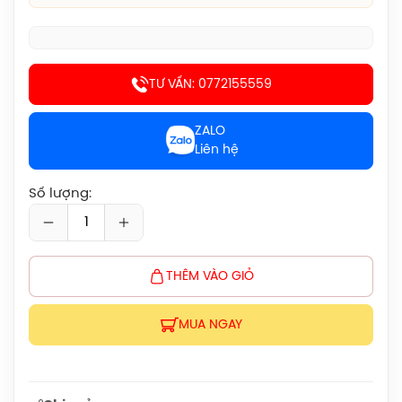
Giày Cầu Lông Yonex Cascade Accel
Gen 2 (Purple) New 2026 Chính Hãng
1.900.000đ
TƯ VẤN: 0772155559
Giày Cầu Lông Yonex Cascade Accel
Gen 2 (White/Light Blue) New 2026
ZALO
Chính Hãng
Liên hệ
1.900.000đ
Giày Asics Court Hunter FF Women
Số lượng:
(1072A112.104) Chính Hãng
1.919.000đ
THÊM VÀO GIỎ
Giày Asics UPCOURT 6 Women
(1072A107.500) Chính Hãng
1.269.000đ
MUA NGAY
Giày Asics Gel-Rocket 12 Women
(1072119.500) Chính Hãng