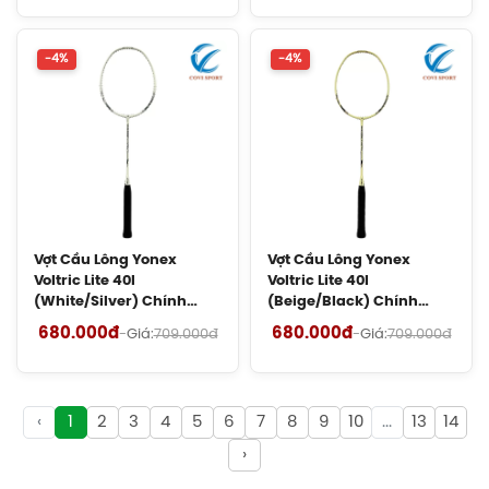
180.000đ
-4%
-4%
Cước Cầu Lông Kizuna Z61 Chính
Hãng
180.000đ
Cước Cầu Lông Kizuna Z69 Chính
Hãng
130.000đ
Vợt Cầu Lông Yonex
Vợt Cầu Lông Yonex
Voltric Lite 40I
Voltric Lite 40I
Cước Cầu Lông Kizuna Z65X Chính
(White/Silver) Chính
(Beige/Black) Chính
Hãng
Hãng
Hãng
680.000đ
680.000đ
-
Giá:
709.000đ
-
Giá:
709.000đ
150.000đ
Cước Cầu Lông Kizuna Z58 Chính
‹
1
2
3
4
5
6
7
8
9
10
...
13
14
Hãng
180.000đ
›