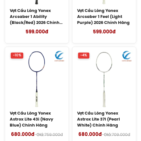
Giày Asics UPCOURT 6 Women
Vợt Cầu Lông Yonex
Vợt Cầu Lông Yonex
(1072A107.500) Chính Hãng
Arcsaber 1 Ability
Arcsaber 1 Feel (Light
(Black/Red) 2026 Chính
Purple) 2026 Chính Hãng
1.269.000đ
Hãng
599.000đ
599.000đ
Giày Asics Gel-Rocket 12 Women
(1072119.500) Chính Hãng
1.599.000đ
-10%
-4%
Giày Cầu Lông Yonex Eclipsion Z
(Women) Chính Hãng
2.550.000đ
Vợt Cầu Lông Lining Axforce 100 Max
Chính Hãng
Vợt Cầu Lông Yonex
Vợt Cầu Lông Yonex
4.090.000đ
Astrox Lite 43i (Navy
Astrox Lite 37I (Pearl
Blue) Chính Hãng
White) Chính Hãng
Cước Cầu Lông Kizuna Z63X Chính
680.000đ
680.000đ
-
Giá:
759.000đ
-
Giá:
709.000đ
Hãng