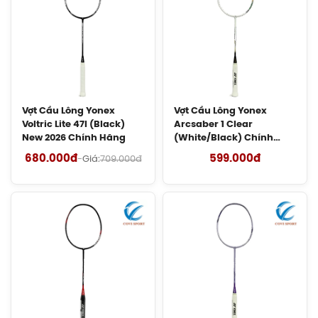
Hãng
150.000đ
Vợt Cầu Lông Lining Turbo Charging
Marshal (Trắng) Chính Hãng
1.600.000đ
Vợt Cầu Lông Yonex
Vợt Cầu Lông Yonex
Voltric Lite 47I (Black)
Arcsaber 1 Clear
Giày Cầu Lông Yonex Cascade Accel
New 2026 Chính Hãng
(White/Black) Chính
Gen 2 (Purple) New 2026 Chính Hãng
Hãng
680.000đ
599.000đ
-
Giá:
709.000đ
1.900.000đ
Giày Cầu Lông Yonex Cascade Accel
Gen 2 (White/Light Blue) New 2026
Chính Hãng
1.900.000đ
Giày Asics Court Hunter FF Women
(1072A112.104) Chính Hãng
1.919.000đ