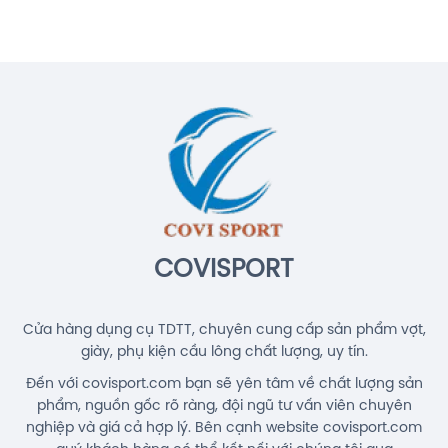
Cước Cầu Lông Kizuna Z69 Titanium
Chính Hãng
140.000đ
Cước Cầu Lông Gosen Ryzonic 69
Chính Hãng
150.000đ
Balo Cầu Lông Yonex BA52512
(White/Blue) Chính Hãng
1.690.000đ
COVISPORT
Cửa hàng dụng cụ TDTT, chuyên cung cấp sản phẩm vợt,
giày, phụ kiện cầu lông chất lượng, uy tín.
Đến với covisport.com bạn sẽ yên tâm về chất lượng sản
phẩm, nguồn gốc rõ ràng, đội ngũ tư vấn viên chuyên
nghiệp và giá cả hợp lý. Bên cạnh website covisport.com