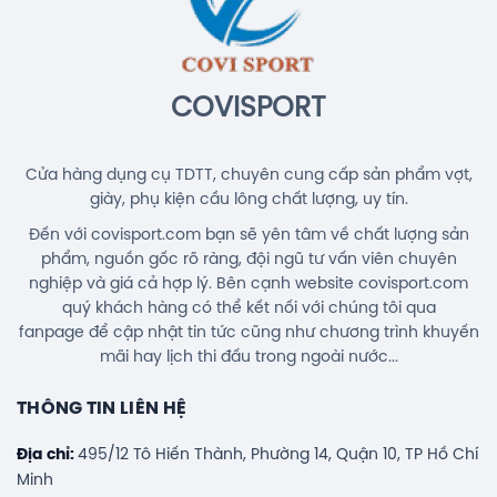
ra chính hãng 100%.
Đền bù nếu bạn phát hiện hàng giả, hàng nhái.
Balo Cầu Lông Yonex BA52512
(White/Blue) Chính Hãng
Hỗ trợ khách hàng 24/7.
1.690.000đ
COVISPORT
Cửa hàng dụng cụ TDTT, chuyên cung cấp sản phẩm vợt,
giày, phụ kiện cầu lông chất lượng, uy tín.
Đến với covisport.com bạn sẽ yên tâm về chất lượng sản
phẩm, nguồn gốc rõ ràng, đội ngũ tư vấn viên chuyên
nghiệp và giá cả hợp lý. Bên cạnh website covisport.com
quý khách hàng có thể kết nối với chúng tôi qua
fanpage để cập nhật tin tức cũng như chương trình khuyến
mãi hay lịch thi đấu trong ngoài nước...
THÔNG TIN LIÊN HỆ
Địa chỉ:
495/12 Tô Hiến Thành, Phường 14, Quận 10, TP Hồ Chí
Minh