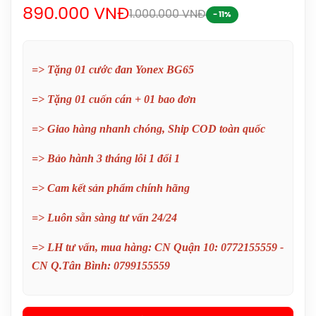
890.000 VNĐ
1.000.000 VNĐ
- 11%
=> Tặng 01 cước đan Yonex BG65
=> Tặng 01 cuốn cán + 01 bao đơn
=> Giao hàng nhanh chóng, Ship COD toàn quốc
=> Bảo hành 3 tháng lỗi 1 đổi 1
Balo Cầu Lông Yonex BA52512
=> Cam kết sản phẩm chính hãng
(Black/Blue) Chính Hãng
1.690.000đ
=> Luôn sẵn sàng tư vấn 24/24
Balo Cầu Lông Yonex Q014-324-2012
=> LH tư vấn, mua hàng: CN Quận 10: 0772155559 -
Chính Hãng
CN Q.Tân Bình: 0799155559
450.000đ
Balo Cầu Lông Yonex Q014 Chính