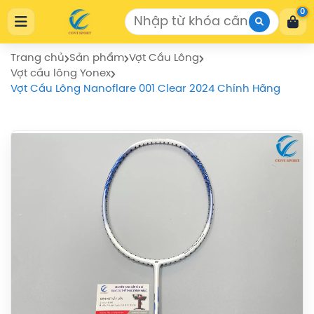
Cửa Hàng Thể Thao COVISPORT
0
Cửa Hàng Thể Thao COVISPORT
0772155559
https://covisport.com/
Trang chủ
Sản phẩm
Vợt Cầu Lông
Vợt cầu lông Yonex
Vợt Cầu Lông Nanoflare 001 Clear 2024 Chính Hãng