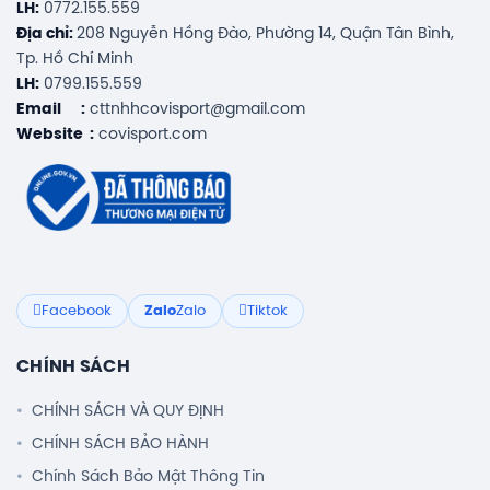
LH:
0772.155.559
Địa chỉ:
208 Nguyễn Hồng Đào, Phường 14, Quận Tân Bình,
Tp. Hồ Chí Minh
LH:
0799.155.559
Email :
cttnhhcovisport@gmail.com
Website :
covisport.com
Facebook
Zalo
Zalo
Tiktok
CHÍNH SÁCH
CHÍNH SÁCH VÀ QUY ĐỊNH
CHÍNH SÁCH BẢO HÀNH
Chính Sách Bảo Mật Thông Tin