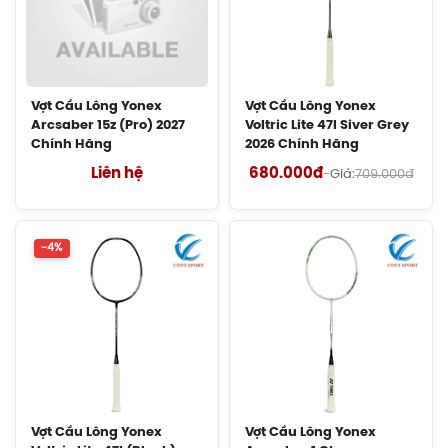
mọi hướng, thiết kế khung
lớn hơn nên khi cầu
1.690.000đ
chạm mặt vợt ở những điểm khác nhau trên mặt vợt
Balo Cầu Lông Yonex Q014-324-2012
vẫn mang lại cảm giác đánh tốt nhất.
Chính Hãng
Vợt Cầu Lông Yonex
Vợt Cầu Lông Yonex
450.000đ
Arcsaber 15z (Pro) 2027
Voltric Lite 47I Siver Grey
Chính Hãng
2026 Chính Hãng
Balo Cầu Lông Yonex Q014 Chính
Liên hệ
680.000đ
-
Giá:
709.000đ
Hãng
450.000đ
-4%
Cước Cầu Lông Victor VBS 66 Chính
Hãng
150.000đ
Vợt Cầu Lông Lining Turbo Charging
Marshal (Trắng) Chính Hãng
1.600.000đ
Vợt Cầu Lông Yonex
Vợt Cầu Lông Yonex