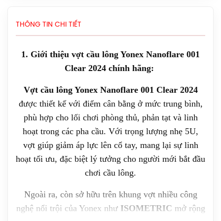
1.900.000đ
Giày Asics Court Hunter FF Women
THÔNG TIN CHI TIẾT
(1072A112.104) Chính Hãng
1.919.000đ
1. Giới thiệu vợt cầu lông Yonex Nanoflare 001
Giày Asics UPCOURT 6 Women
Clear 2024 chính hãng:
(1072A107.500) Chính Hãng
Vợt cầu lông Yonex Nanoflare 001 Clear 2024
1.269.000đ
được thiết kế với điểm cân bằng ở mức trung bình,
Giày Asics Gel-Rocket 12 Women
phù hợp cho lối chơi phòng thủ, phản tạt và linh
(1072119.500) Chính Hãng
hoạt trong các pha cầu. Với trọng lượng nhẹ 5U,
1.599.000đ
vợt giúp giảm áp lực lên cổ tay, mang lại sự linh
hoạt tối ưu, đặc biệt lý tưởng cho người mới bắt đầu
Giày Cầu Lông Yonex Eclipsion Z
chơi cầu lông.
(Women) Chính Hãng
2.550.000đ
Ngoài ra, còn sở hữu trên khung vợt nhiều công
nghệ nổi trội của Yonex như
ISOMETRIC
mở rộng
Vợt Cầu Lông Lining Axforce 100 Max