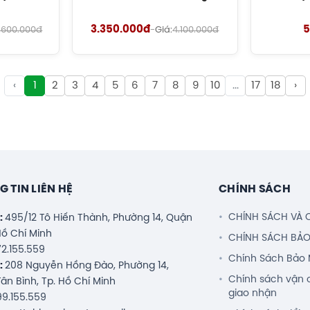
ing 20D của chúng tôi bán ra chính hãng 100%.
3.350.000đ
5
.600.000đ
-
Giá:
4.100.000đ
phát hiện hàng giả, hàng nhái.
rợ khách hàng 24/7.
‹
1
2
3
4
5
6
7
8
9
10
...
17
18
›
 TIN LIÊN HỆ
CHÍNH SÁCH
CHÍNH SÁCH VÀ 
ỉ:
495/12 Tô Hiến Thành, Phường 14, Quận
 Hồ Chí Minh
CHÍNH SÁCH BẢ
2.155.559
Chính Sách Bảo 
ỉ:
208 Nguyễn Hồng Đào, Phường 14,
Chính sách vận 
ân Bình, Tp. Hồ Chí Minh
giao nhận
9.155.559