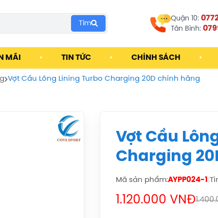
077
Quận 10:
Tìm
079
Tân Bình:
N MÃI
•
TIN TỨC
•
CHÍNH SÁCH
•
ng
Vợt Cầu Lông Lining Turbo Charging 20D chính hãng
Vợt Cầu Lông
Charging 20
Mã sản phẩm:
AYPP024-1
|
Tì
1.120.000 VNĐ
1.400