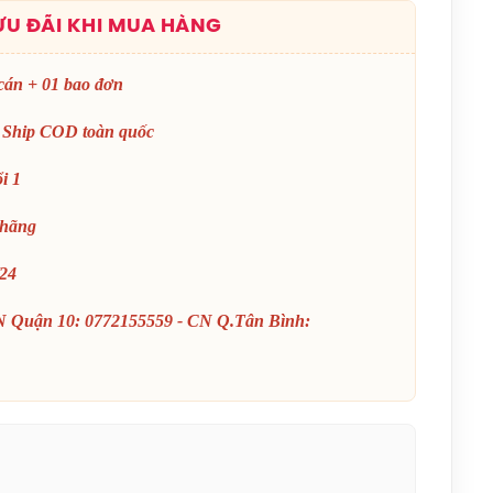
VBS 66 Chính Hãng
ƯU ĐÃI KHI MUA HÀNG
150.000đ
cán + 01 bao đơn
Vợt Cầu Lông Lining
Turbo Charging
 Ship COD toàn quốc
Marshal (Trắng) Chính
Hãng
1.600.000đ
i 1
Giày Cầu Lông Yonex
 hãng
Cascade Accel Gen 2
(Purple) New 2026
/24
Chính Hãng
1.900.000đ
Giày Cầu Lông Yonex
N Quận 10: 0772155559 - CN Q.Tân Bình:
Cascade Accel Gen 2
(White/Light Blue) New
2026 Chính Hãng
1.900.000đ
Giày Asics Court
Hunter FF Women
(1072A112.104) Chính
Hãng