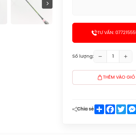
TƯ VẤN: 07721555
Số lượng:
THÊM VÀO GIỎ
Share
Faceboo
Twit
Chia sẻ