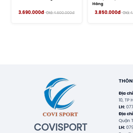
Hãng
Vợt cầu lông Lining Turbo Charg
3.690.000đ
3.850.000đ
-
Giá:
4.600.000đ
-
Giá:
4
Đền bù nếu bạn 
Hỗ t
THÔNG
Địa ch
10, TP
LH:
077
Địa ch
Quận T
COVISPORT
LH:
079