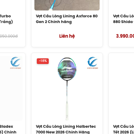
 lượng: 4U (81+-3G)
 Turbo
Vợt Cầu Lông Lining Axforce 80
Vợt Cầu Lô
 cân bằng: 312mm
Trắng)
Gen 2 Chính hãng
880 Shida
Liên hệ
3.990.0
.050.000đ
hân vợt: Hơi dẻo
-18%
Tay cầm: S2
ng dây tối ưu: 11.5Kg
Đói tượng phù hợp
ối kỹ thuật chuyên điều cầu
 Bladex
Vợt Cầu Lông Lining Halbertec
Vợt Cầu Lô
i vợt cầu lông Lining chính hãng, cam kết:
6) Chính
7000 New 2026 Chính Hãng
Tết 2026 (