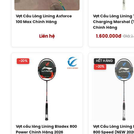
Trọng
Vợt Cầu Lông Lining Axforce
Vợt Cầu Lông Lining
Điểm
100 Max Chính Hãng
Charging Marshal (
Chính Hãng
Liên hệ
1.600.000đ
-
Giá:
2
T
-20%
HẾT HÀNG
-20%
Mức că
3. 
Phù hợp với l
Vợt cầu lông Lining Bladex 800
Vợt Cầu Lông Lining
Covisport – Đại lý phân phố
Power Chính Hãng 2026
800 Speed (NEW 202