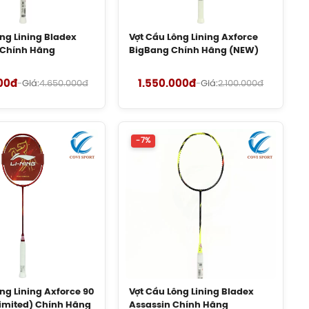
Hãng
450.000đ
ng Lining Bladex
Vợt Cầu Lông Lining Axforce
Balo Cầu Lông Yonex
 Chính Hãng
BigBang Chính Hãng (NEW)
Q014 Chính Hãng
450.000đ
00đ
1.550.000đ
-
Giá:
4.650.000đ
-
Giá:
2.100.000đ
Cước Cầu Lông Victor
VBS 66 Chính Hãng
-7%
150.000đ
Vợt Cầu Lông Lining
Turbo Charging
Marshal (Trắng) Chính
Hãng
1.600.000đ
Giày Cầu Lông Yonex
Cascade Accel Gen 2
(Purple) New 2026
Chính Hãng
ng Lining Axforce 90
Vợt Cầu Lông Lining Bladex
1.900.000đ
Limited) Chính Hãng
Assassin Chính Hãng