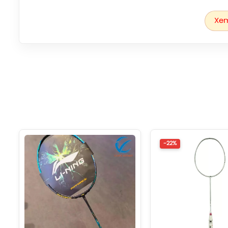
-Công nghệ
Drive Series l
à công n
Xem
-
Dynamic Optimum Frame
- Tối ưu khung hình 
cô
-Hệ thống
Aerotec Beam 
-
STABILIZED TORSION ANGLE
- tạo góc xoắn
-22%
cầu giúp thân v
-
High Tensile Slim Shart -
tạo nên
2.Thông số kĩ thuật Vợt cầu 