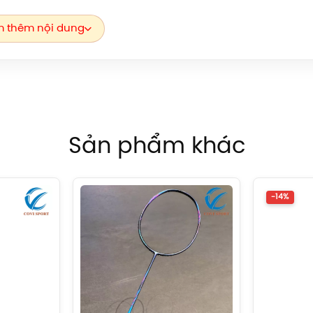
ghệ thiết kế đầu đàn hồi cao cho lực đập mạnh mẽ
 thêm nội dung
động lực học công nghệ cao, tăng cường tốc độ linh hoạt cho
ng và phòng thủ .
Systemp
tăng cường chịu lực cho thân vợt
Sản phẩm khác
 chống rung cho thân vợt, tăng cường tính ổn định lực khi ti
-14%
ợt ổn định khi điều hướng cầu
 trục thân vợt mỏng, nhỏ giúp dễ dàng kiểm soát
lông Lining Turbo Charging 20D chính hãng