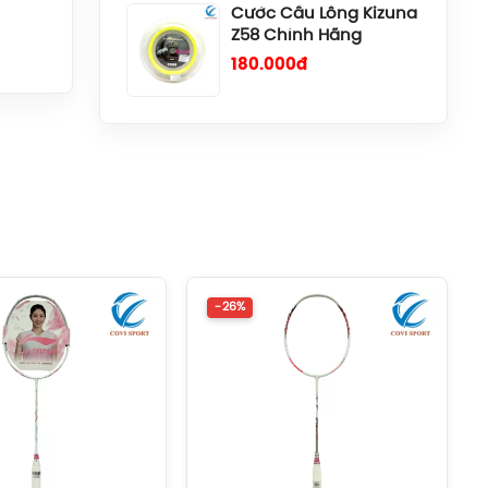
Cước Cầu Lông Kizuna
Z69 Titanium Chính
Hãng
140.000đ
 tấn
Cước Cầu Lông Gosen
Ryzonic 69 Chính Hãng
150.000đ
Balo Cầu Lông Yonex
BA52512 (White/Blue)
Chính Hãng
ếp xúc
-26%
1.690.000đ
Balo Cầu Lông Yonex
BA52512 (Black/Blue)
Chính Hãng
1.690.000đ
Balo Cầu Lông Yonex
Q014-324-2012 Chính