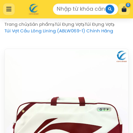
Cửa Hàng Thể Thao COVISPORT
0
Cửa Hàng Thể Thao COVISPORT
0772155559
https://covisport.com/
Trang chủ
Sản phẩm
Túi Đựng Vợt
Túi Đựng Vợt
Túi Vợt Cầu Lông Lining (ABLW069-1) Chính Hãng