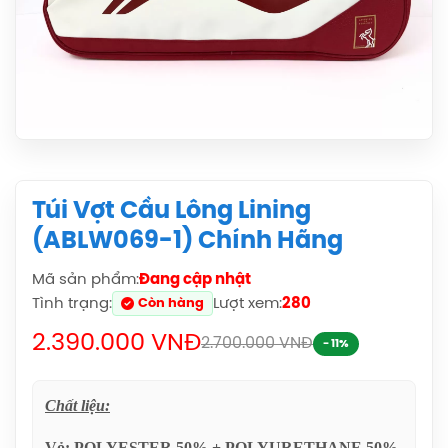
Túi Vợt Cầu Lông Lining
(ABLW069-1) Chính Hãng
Balo Cầu Lông Yonex BA52512
Mã sản phẩm:
Đang cập nhật
(Black/Blue) Chính Hãng
Tình trạng:
Lượt xem:
280
Còn hàng
1.690.000đ
2.390.000 VNĐ
2.700.000 VNĐ
- 11%
Balo Cầu Lông Yonex Q014-324-2012
Chính Hãng
Chất liệu:
450.000đ
Vỏ: POLYESTER 50% + POLYURETHANE 50%