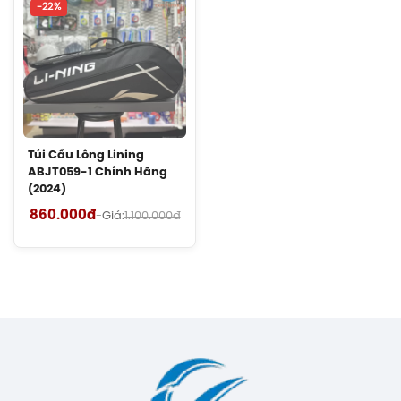
-22%
Cước Cầu Lông Kizuna Z69 Chính
Hãng
130.000đ
Cước Cầu Lông Kizuna Z65X Chính
Hãng
150.000đ
Túi Cầu Lông Lining
ABJT059-1 Chính Hãng
(2024)
Cước Cầu Lông Kizuna Z58 Chính
860.000đ
Hãng
-
Giá:
1.100.000đ
180.000đ
Cước Cầu Lông Kizuna Z69 Titanium
Chính Hãng
140.000đ
Cước Cầu Lông Gosen Ryzonic 69
Chính Hãng