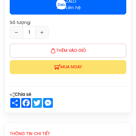
ZALO
Chính Hãng
Liên hệ
1.900.000đ
Giày Asics Court Hunter FF Women
Số lượng:
(1072A112.104) Chính Hãng
1.919.000đ
Giày Asics UPCOURT 6 Women
THÊM VÀO GIỎ
(1072A107.500) Chính Hãng
1.269.000đ
MUA NGAY
Giày Asics Gel-Rocket 12 Women
(1072119.500) Chính Hãng
1.599.000đ
Chia sẻ
Share
Facebook
Twitter
Messenger
Giày Cầu Lông Yonex Eclipsion Z
(Women) Chính Hãng
2.550.000đ
THÔNG TIN CHI TIẾT