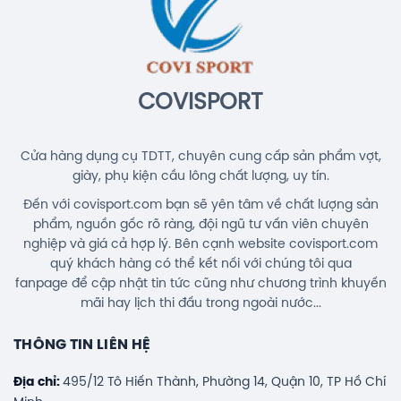
150.000đ
Balo Cầu Lông Yonex BA52512
(White/Blue) Chính Hãng
COVISPORT
1.690.000đ
Cửa hàng dụng cụ TDTT, chuyên cung cấp sản phẩm vợt,
giày, phụ kiện cầu lông chất lượng, uy tín.
Đến với covisport.com bạn sẽ yên tâm về chất lượng sản
phẩm, nguồn gốc rõ ràng, đội ngũ tư vấn viên chuyên
nghiệp và giá cả hợp lý. Bên cạnh website covisport.com
quý khách hàng có thể kết nối với chúng tôi qua
fanpage để cập nhật tin tức cũng như chương trình khuyến
mãi hay lịch thi đấu trong ngoài nước...
THÔNG TIN LIÊN HỆ
Địa chỉ:
495/12 Tô Hiến Thành, Phường 14, Quận 10, TP Hồ Chí