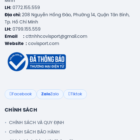
Minh
LH:
0772.155.559
Địa chỉ:
208 Nguyễn Hồng Đào, Phường 14, Quận Tân Bình,
Tp. Hồ Chí Minh
LH:
0799.155.559
Email :
cttnhhcovisport@gmail.com
Website :
covisport.com
Facebook
Zalo
Zalo
Tiktok
CHÍNH SÁCH
CHÍNH SÁCH VÀ QUY ĐỊNH
CHÍNH SÁCH BẢO HÀNH