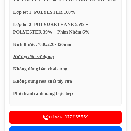
Balo Cầu Lông Yonex Q014 Chính
Lớp lót 1: POLYESTER 100%
Hãng
450.000đ
Lớp lót 2: POLYURETHANE 55% +
POLYESTER 39% + Phim Nhôm 6%
Cước Cầu Lông Victor VBS 66 Chính
Hãng
Kích thước: 730x220x320mm
150.000đ
Hướng dẫn sử dụng:
Vợt Cầu Lông Lining Turbo Charging
Không dùng bàn chải cứng
Marshal (Trắng) Chính Hãng
1.600.000đ
Không dùng hóa chất tẩy rửa
Phơi tránh ánh nắng trực tiếp
Giày Cầu Lông Yonex Cascade Accel
Gen 2 (Purple) New 2026 Chính Hãng
1.900.000đ
TƯ VẤN: 0772155559
Giày Cầu Lông Yonex Cascade Accel
Gen 2 (White/Light Blue) New 2026