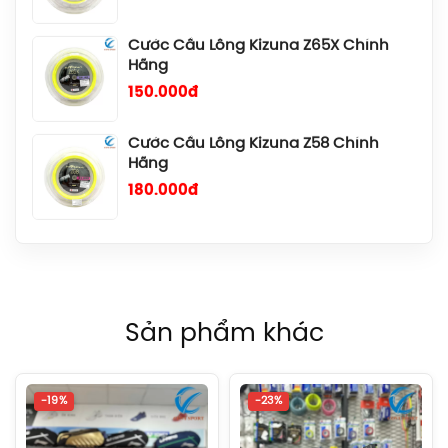
150.000đ
Cước Cầu Lông Kizuna Z58 Chính
Hãng
180.000đ
Cước Cầu Lông Kizuna Z69 Titanium
Chính Hãng
140.000đ
Cước Cầu Lông Gosen Ryzonic 69
Chính Hãng
150.000đ
Sản phẩm khác
Balo Cầu Lông Yonex BA52512
(White/Blue) Chính Hãng
1.690.000đ
-19%
-23%
Balo Cầu Lông Yonex BA52512