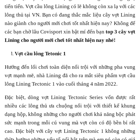
tiến tiến. Vợt cầu lông Lining có lẽ không còn xa lạ với các
lông thủ tại VN. Bạn có đang thắc mắc liệu cây vợt Lining
nào giành cho người mới chơi tốt nhất hiện nay? Không để
các bạn chờ lâu Covisport xin bật mí đến bạn
top 3 cây vợt
Lining cho người mới chơi tốt nhất hiện nay nhé!
Vợt cầu lông Tetonic 1
Hướng đến lối chơi toàn diện nổi trội với những pha vung
vợt mạnh mẽ, nhà Lining đã cho ra mắt siêu phẩm vợt cầu
lông Lining Tectonic 1 vào cuối tháng 4 năm 2022.
Đặc biệt, dòng vợt Lining Tectonic Series vốn được rất
nhiều các lông thủ ưa chuộng nổi trội với thiết kế khung
dạng hộp, không những cho người chơi khả năng bộc phát
sức mạnh trong mỗi cú vung mà vợt còn có độ bền bỉ rất
cao. Đặc biệt với cây vợt Lining Tectonic 1 không những
thừa hưởng những yếu tố nổi bật trên mà em nó còn có giá