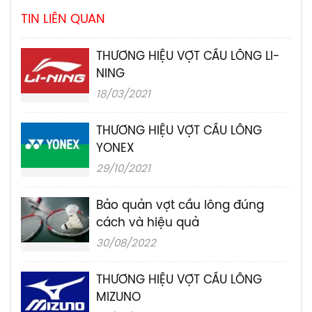
TIN LIÊN QUAN
THƯƠNG HIỆU VỢT CẦU LÔNG LI-
NING
18/03/2021
THƯƠNG HIỆU VỢT CẦU LÔNG
YONEX
29/10/2021
Bảo quản vợt cầu lông đúng
cách và hiệu quả
30/08/2022
THƯƠNG HIỆU VỢT CẦU LÔNG
MIZUNO