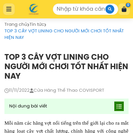
Cửa Hàng Thể Thao COVISPORT
0
Cửa Hàng Thể Thao COVISPORT
0772155559
https://covisport.com/
Trang chủ
Tin tức
TOP 3 CÂY VỢT LINING CHO NGƯỜI MỚI CHƠI TỐT NHẤT
HIỆN NAY
TOP 3 CÂY VỢT LINING CHO
NGƯỜI MỚI CHƠI TỐT NHẤT HIỆN
NAY
11/11/2022
Cửa Hàng Thể Thao COVISPORT
Nội dung bài viết
Đặc điểm vợt cầu lông Lining HC1000 White/
Mỗi năm các hãng vợt nổi tiếng trên thế giới lại cho ra mắt
Black
hàng loạt cây vợt chất lượng, chính hãng với công nghệ