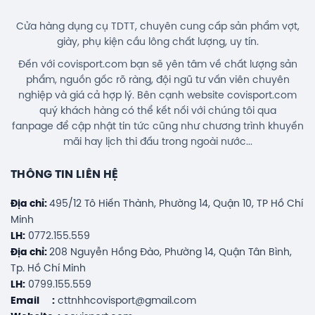
Cửa hàng dụng cụ TDTT, chuyên cung cấp sản phẩm vợt,
giày, phụ kiện cầu lông chất lượng, uy tín.
Đến với covisport.com bạn sẽ yên tâm về chất lượng sản
phẩm, nguồn gốc rõ ràng, đội ngũ tư vấn viên chuyên
nghiệp và giá cả hợp lý. Bên cạnh website covisport.com
quý khách hàng có thể kết nối với chúng tôi qua
fanpage để cập nhật tin tức cũng như chương trình khuyến
mãi hay lịch thi đấu trong ngoài nước...
THÔNG TIN LIÊN HỆ
Địa chỉ:
495/12 Tô Hiến Thành, Phường 14, Quận 10, TP Hồ Chí
Minh
LH:
0772.155.559
Địa chỉ:
208 Nguyễn Hồng Đào, Phường 14, Quận Tân Bình,
Tp. Hồ Chí Minh
LH:
0799.155.559
Email :
cttnhhcovisport@gmail.com