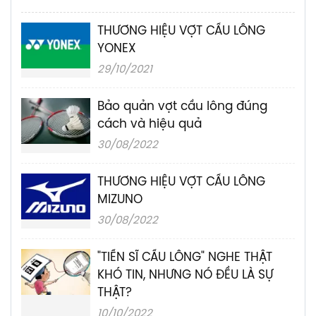
THƯƠNG HIỆU VỢT CẦU LÔNG
YONEX
29/10/2021
Bảo quản vợt cầu lông đúng
cách và hiệu quả
30/08/2022
THƯƠNG HIỆU VỢT CẦU LÔNG
MIZUNO
30/08/2022
"TIẾN SĨ CẦU LÔNG" NGHE THẬT
KHÓ TIN, NHƯNG NÓ ĐỀU LÀ SỰ
THẬT?
10/10/2022