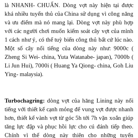
là NHANH- CHUẨN. Dòng vợt này hiện
tại
được
khá nhiều tuyển thủ của China sử dụng vì công năng
và ưu điểm
mà nó
mang lại. Dòng vợt này phù hợp
với
các
người chơi muốn kiểm soát cây vợt của mình
1 cách như ý, có thể tuỳ biến công thủ bất cứ lúc nào.
Một số cây nổi tiếng của dòng này
như:
9000c (
Zheng Si Wei- china, Yuta Watanabe- japan), 7000b (
Li Jun Hui), 7000i ( Huang Ya Qiong- china, Goh Liu
Ying- malaysia)
.
Turbochagring:
dòng vợt
của hãng Lining này
nổi
tiếng với thiết kế cạnh mỏng để vung vợt được nhanh
hơn, thiết kế vành vợt từ góc 5h tới 7h vặn xoắn giúp
t
ăng
lực đập và phục hồi lực cho cú đánh tiếp theo.
Chính vì thế dòng này thiên cho những
tuyển