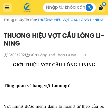
Cửa Hàng Thể Thao COVISPORT
0
Cửa Hàng Thể Thao COVISPORT
0772155559
https://covisport.com/
Trang chủ
Tin tức
THƯƠNG HIỆU VỢT CẦU LÔNG LI-NING
THƯƠNG HIỆU VỢT CẦU LÔNG LI-
NING
18/03/2021
Cửa Hàng Thể Thao COVISPORT
GIỚI THIỆU VỢT CẦU LÔNG LINING
Tổng quan về hãng vợt Linning?
Vợt lining được mệnh danh là hoàng tử
thép
của bộ