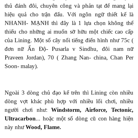
thủ
đánh đôi, chuyên công và phản tạt để mang lại
hiệu quả cho trận đấu. Với ngôn ngữ thiết kế
là
NHANH- MẠNH thì đây là 1 lựa chọn không thể
thiếu cho những ai muốn sỡ hữu
một chiếc
cao cấp
của Lining. Một số cây nổi tiếng
điển hình
như 75c (
đơn nữ Ấn Độ- Pusarla v Sindhu, đôi nam nữ
Praveen Jordan), 70 ( Zhang Nan- china, Chan Per
Soon- malay)
.
Ngoài 3 dòng chủ đạo
kể trên
thì Lining còn nhiều
dòng vợt khác phù hợp với nhiều lối chơi, nhiều
người chơi như:
Windstorm, Airforce, Tectonic,
Ultracarbon
...
hoặc
một số dòng cũ con hàng hiện
này như
Wood, Flame.