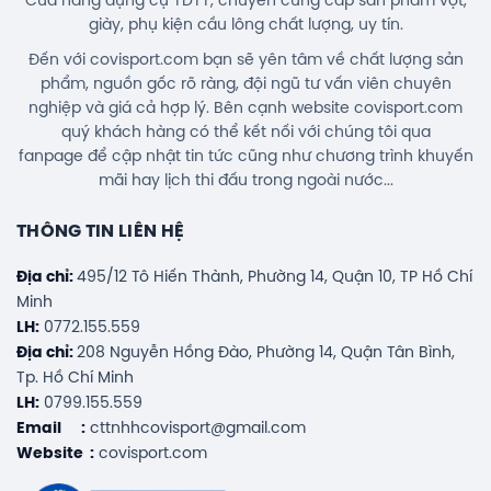
Cửa hàng dụng cụ TDTT, chuyên cung cấp sản phẩm vợt,
giày, phụ kiện cầu lông chất lượng, uy tín.
Đến với covisport.com bạn sẽ yên tâm về chất lượng sản
phẩm, nguồn gốc rõ ràng, đội ngũ tư vấn viên chuyên
nghiệp và giá cả hợp lý. Bên cạnh website covisport.com
quý khách hàng có thể kết nối với chúng tôi qua
fanpage để cập nhật tin tức cũng như chương trình khuyến
mãi hay lịch thi đấu trong ngoài nước...
THÔNG TIN LIÊN HỆ
Địa chỉ:
495/12 Tô Hiến Thành, Phường 14, Quận 10, TP Hồ Chí
Minh
LH:
0772.155.559
Địa chỉ:
208 Nguyễn Hồng Đào, Phường 14, Quận Tân Bình,
Tp. Hồ Chí Minh
LH:
0799.155.559
Email :
cttnhhcovisport@gmail.com
Website :
covisport.com