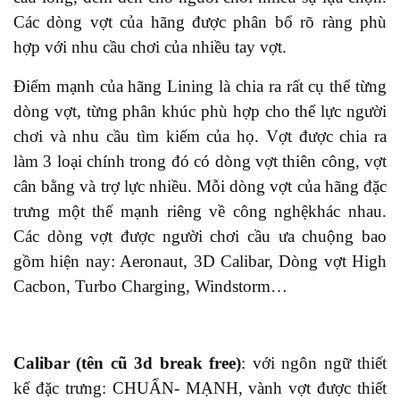
Các dòng vợt của hãng được phân bổ rõ ràng phù
hợp với nhu cầu chơi của
nhiều
tay vợt.
Điểm mạnh của hãng Lining là chia ra rất cụ thể từng
dòng vợt, từng phân khúc phù hợp cho thể lực người
chơi và nhu cầu tìm kiếm của họ. Vợt được chia ra
làm 3 loại chính
trong
đó
có
dòng vợt thiên công, vợt
cân bằng và trợ lực nhiều. Mỗi dòng vợt của hãng đặc
trưng một thế mạnh riêng về công nghệ
khác nhau
.
Các dòng vợt được người chơi cầu ưa chuộng bao
gồm
hiện nay
: Aeronaut, 3D Calibar, Dòng vợt High
Cacbon, Turbo Charging, Windstorm…
Calibar (tên cũ 3d break free)
: với ngôn ngữ thiết
kế đặc trưng: CHUẨN- MẠNH, vành vợt được thiết