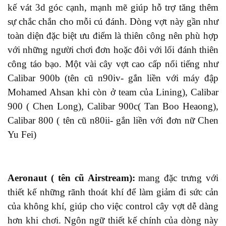
kế vát 3d góc cạnh, mạnh mẽ giúp
hỗ trợ
tăng thêm
sự chắc chắn cho mỗi cú đánh. Dòng vợt này gần như
toàn diện
đặc biệt
ưu điểm là thiên công nên phù hợp
với những người chơi đơn hoặc đôi với lối đánh thiên
công táo bạo. Một vài cây
vợt
cao cấp nổi tiếng như
Calibar 900b (tên cũ n90iv- gắn liền với máy đập
Mohamed Ahsan khi còn ở team
của
Lining), Calibar
900 ( Chen Long), Calibar 900c( Tan Boo Heaong),
Calibar 800 ( tên cũ n80ii- gắn liền với đơn nữ Chen
Yu Fei)
Aeronaut ( tên cũ Airstream):
mang
đặc trưng với
thiết kế những rãnh thoát khí để làm giảm đi sức cản
của không khí, giúp cho việc control cây vợt dễ dàng
hơn
khi chơi
. Ngôn ngữ thiết kế
chính
của dòng này