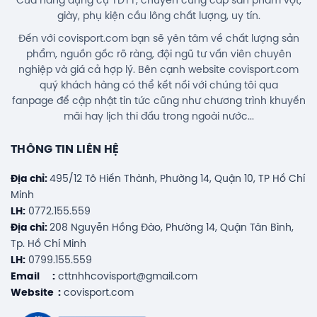
Cửa hàng dụng cụ TDTT, chuyên cung cấp sản phẩm vợt,
giày, phụ kiện cầu lông chất lượng, uy tín.
Đến với covisport.com bạn sẽ yên tâm về chất lượng sản
phẩm, nguồn gốc rõ ràng, đội ngũ tư vấn viên chuyên
nghiệp và giá cả hợp lý. Bên cạnh website covisport.com
quý khách hàng có thể kết nối với chúng tôi qua
fanpage để cập nhật tin tức cũng như chương trình khuyến
mãi hay lịch thi đấu trong ngoài nước...
THÔNG TIN LIÊN HỆ
Địa chỉ:
495/12 Tô Hiến Thành, Phường 14, Quận 10, TP Hồ Chí
Minh
LH:
0772.155.559
Địa chỉ:
208 Nguyễn Hồng Đào, Phường 14, Quận Tân Bình,
Tp. Hồ Chí Minh
LH:
0799.155.559
Email :
cttnhhcovisport@gmail.com
Website :
covisport.com