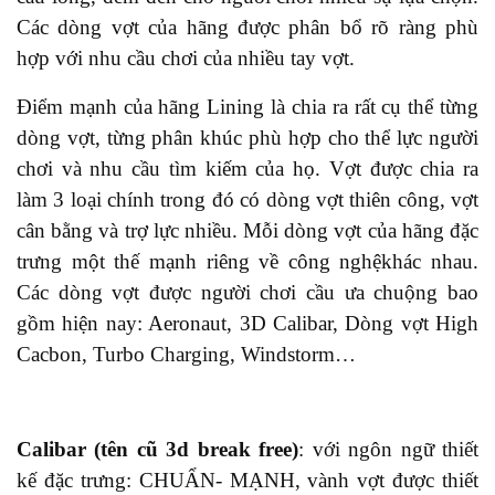
Các dòng vợt của hãng được phân bổ rõ ràng phù
hợp với nhu cầu chơi của
nhiều
tay vợt.
Điểm mạnh của hãng Lining là chia ra rất cụ thể từng
dòng vợt, từng phân khúc phù hợp cho thể lực người
chơi và nhu cầu tìm kiếm của họ. Vợt được chia ra
làm 3 loại chính
trong
đó
có
dòng vợt thiên công, vợt
cân bằng và trợ lực nhiều. Mỗi dòng vợt của hãng đặc
trưng một thế mạnh riêng về công nghệ
khác nhau
.
Các dòng vợt được người chơi cầu ưa chuộng bao
gồm
hiện nay
: Aeronaut, 3D Calibar, Dòng vợt High
Cacbon, Turbo Charging, Windstorm…
Calibar (tên cũ 3d break free)
: với ngôn ngữ thiết
kế đặc trưng: CHUẨN- MẠNH, vành vợt được thiết