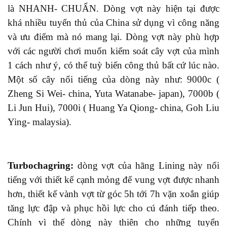
là NHANH- CHUẨN. Dòng vợt này hiện
tại
được
khá nhiều tuyển thủ của China sử dụng vì công năng
và ưu điểm
mà nó
mang lại. Dòng vợt này phù hợp
với
các
người chơi muốn kiểm soát cây vợt của mình
1 cách như ý, có thể tuỳ biến công thủ bất cứ lúc nào.
Một số cây nổi tiếng của dòng này
như:
9000c (
Zheng Si Wei- china, Yuta Watanabe- japan), 7000b (
Li Jun Hui), 7000i ( Huang Ya Qiong- china, Goh Liu
Ying- malaysia)
.
Turbochagring:
dòng vợt
của hãng Lining này
nổi
tiếng với thiết kế cạnh mỏng để vung vợt được nhanh
hơn, thiết kế vành vợt từ góc 5h tới 7h vặn xoắn giúp
t
ăng
lực đập và phục hồi lực cho cú đánh tiếp theo.
Chính vì thế dòng này thiên cho những
tuyển