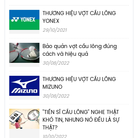
THƯƠNG HIỆU VỢT CẦU LÔNG
YONEX
29/10/2021
Bảo quản vợt cầu lông đúng
cách và hiệu quả
30/08/2022
THƯƠNG HIỆU VỢT CẦU LÔNG
MIZUNO
30/08/2022
"TIẾN SĨ CẦU LÔNG" NGHE THẬT
KHÓ TIN, NHƯNG NÓ ĐỀU LÀ SỰ
THẬT?
10/10/2022