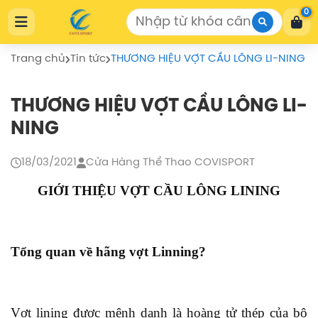
Cửa Hàng Thể Thao COVISPORT
0
Cửa Hàng Thể Thao COVISPORT
0772155559
https://covisport.com/
Trang chủ
Tin tức
THƯƠNG HIỆU VỢT CẦU LÔNG LI-NING
THƯƠNG HIỆU VỢT CẦU LÔNG LI-
NING
18/03/2021
Cửa Hàng Thể Thao COVISPORT
GIỚI THIỆU VỢT CẦU LÔNG LINING
Tổng quan về hãng vợt Linning?
Vợt lining được mệnh danh là hoàng tử
thép
của bộ