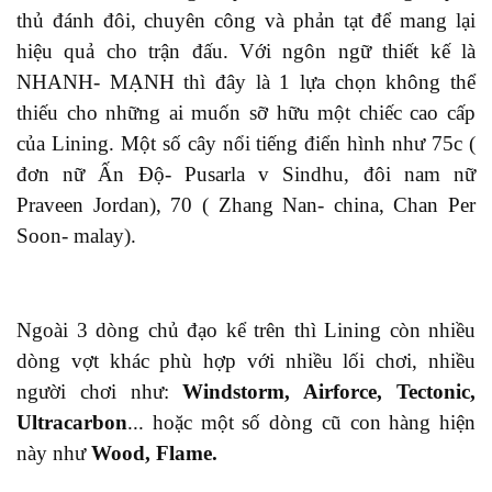
thủ
đánh đôi, chuyên công và phản tạt để mang lại
hiệu quả cho trận đấu. Với ngôn ngữ thiết kế
là
NHANH- MẠNH thì đây là 1 lựa chọn không thể
thiếu cho những ai muốn sỡ hữu
một chiếc
cao cấp
của Lining. Một số cây nổi tiếng
điển hình
như 75c (
đơn nữ Ấn Độ- Pusarla v Sindhu, đôi nam nữ
Praveen Jordan), 70 ( Zhang Nan- china, Chan Per
Soon- malay)
.
Ngoài 3 dòng chủ đạo
kể trên
thì Lining còn nhiều
dòng vợt khác phù hợp với nhiều lối chơi, nhiều
người chơi như:
Windstorm, Airforce, Tectonic,
Ultracarbon
...
hoặc
một số dòng cũ con hàng hiện
này như
Wood, Flame.