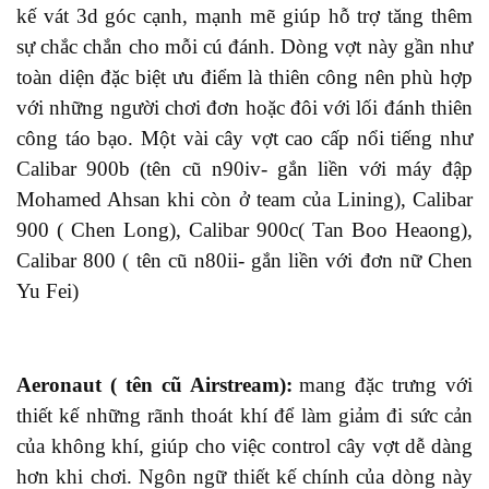
kế vát 3d góc cạnh, mạnh mẽ giúp
hỗ trợ
tăng thêm
sự chắc chắn cho mỗi cú đánh. Dòng vợt này gần như
toàn diện
đặc biệt
ưu điểm là thiên công nên phù hợp
với những người chơi đơn hoặc đôi với lối đánh thiên
công táo bạo. Một vài cây
vợt
cao cấp nổi tiếng như
Calibar 900b (tên cũ n90iv- gắn liền với máy đập
Mohamed Ahsan khi còn ở team
của
Lining), Calibar
900 ( Chen Long), Calibar 900c( Tan Boo Heaong),
Calibar 800 ( tên cũ n80ii- gắn liền với đơn nữ Chen
Yu Fei)
Aeronaut ( tên cũ Airstream):
mang
đặc trưng với
thiết kế những rãnh thoát khí để làm giảm đi sức cản
của không khí, giúp cho việc control cây vợt dễ dàng
hơn
khi chơi
. Ngôn ngữ thiết kế
chính
của dòng này