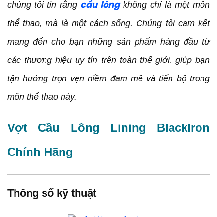
chúng tôi tin rằng
không chỉ là một môn
cầu lông
Đối tượng phù hợp
Vợt Cầu Lông Promax FX7 Chính Hãng
thể thao, mà là một cách sống. Chúng tôi cam kết
Thông số kĩ thuật
mang đến cho bạn những sản phẩm hàng đầu từ
Đối tượng phù hợp
các thương hiệu uy tín trên toàn thế giới, giúp bạn
Vợt Cầu Lông Yonex Nanoflare 002 Feel Chính
tận hưởng trọn vẹn niềm đam mê và tiến bộ trong
Hãng
môn thể thao này.
Thông số kĩ thuật
Đối tượng phù hợp
Vợt Cầu Lông Lining BlackIron
Địa chỉ thế giới vợt cầu lông chính hãng tại
COVISPORT
Chính Hãng
Mua hàng tại COVISPORT khách hàng nhận được
gì?
Tạm kết
Thông số kỹ thuật