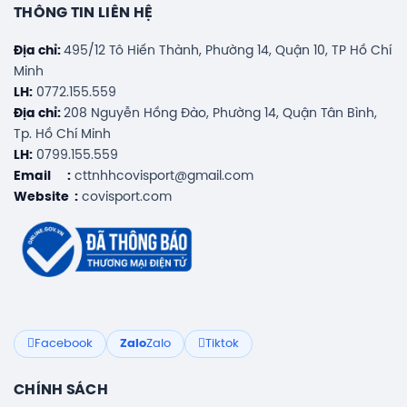
THÔNG TIN LIÊN HỆ
Địa chỉ:
495/12 Tô Hiến Thành, Phường 14, Quận 10, TP Hồ Chí
Minh
LH:
0772.155.559
Địa chỉ:
208 Nguyễn Hồng Đào, Phường 14, Quận Tân Bình,
Tp. Hồ Chí Minh
LH:
0799.155.559
Email :
cttnhhcovisport@gmail.com
Website :
covisport.com
Facebook
Zalo
Zalo
Tiktok
CHÍNH SÁCH