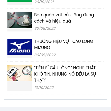
29/10/2021
Bảo quản vợt cầu lông đúng
cách và hiệu quả
30/08/2022
THƯƠNG HIỆU VỢT CẦU LÔNG
MIZUNO
30/08/2022
"TIẾN SĨ CẦU LÔNG" NGHE THẬT
KHÓ TIN, NHƯNG NÓ ĐỀU LÀ SỰ
THẬT?
10/10/2022