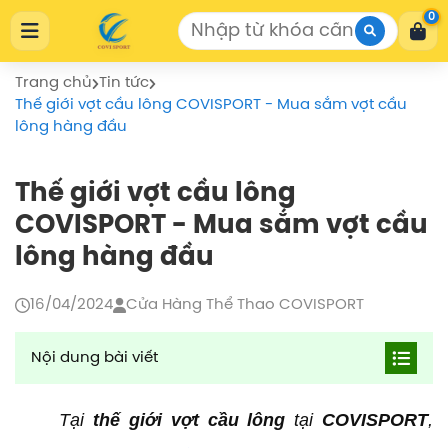
Cửa Hàng Thể Thao COVISPORT
0
Cửa Hàng Thể Thao COVISPORT
0772155559
https://covisport.com/
Trang chủ
Tin tức
Thế giới vợt cầu lông COVISPORT - Mua sắm vợt cầu
lông hàng đầu
Thế giới vợt cầu lông
COVISPORT - Mua sắm vợt cầu
lông hàng đầu
16/04/2024
Cửa Hàng Thể Thao COVISPORT
Nội dung bài viết
Vợt Cầu Lông Lining BlackIron Chính Hãng
Tại
thế giới vợt cầu lông
tại
COVISPORT
,
Thông số kỹ thuật