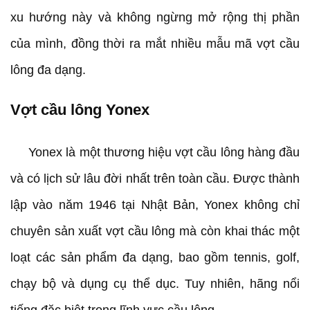
xu hướng này và không ngừng mở rộng thị phần
của mình, đồng thời ra mắt nhiều mẫu mã vợt cầu
lông đa dạng.
Vợt cầu lông Yonex
Yonex là một thương hiệu vợt cầu lông hàng đầu
và có lịch sử lâu đời nhất trên toàn cầu. Được thành
lập vào năm 1946 tại Nhật Bản, Yonex không chỉ
chuyên sản xuất vợt cầu lông mà còn khai thác một
loạt các sản phẩm đa dạng, bao gồm tennis, golf,
chạy bộ và dụng cụ thể dục. Tuy nhiên, hãng nổi