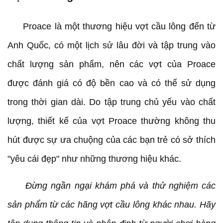
Proace là một thương hiệu vợt cầu lông đến từ
Anh Quốc, có một lịch sử lâu đời và tập trung vào
chất lượng sản phẩm, nên các vợt của Proace
được đánh giá có độ bền cao và có thể sử dụng
trong thời gian dài. Do tập trung chủ yếu vào chất
lượng, thiết kế của vợt Proace thường không thu
hút được sự ưa chuộng của các bạn trẻ có sở thích
"yêu cái đẹp" như những thương hiệu khác.
Đừng ngần ngại khám phá và thử nghiệm các
sản phẩm từ các hãng vợt cầu lông khác nhau. Hãy