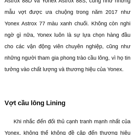
Astrox 88D và Yonex Astrox 88S, cũng như những
mẫu vợt được ưa chuộng trong năm 2017 như
Yonex Astrox 77 màu xanh chuối. Không còn nghi
ngờ gì nữa, Yonex luôn là sự lựa chọn hàng đầu
cho các vận động viên chuyên nghiệp, cũng như
những người tham gia phong trào cầu lông, vì họ tin
tưởng vào chất lượng và thương hiệu của Yonex.
Vợt cầu lông Lining
Khi nhắc đến đối thủ cạnh tranh mạnh nhất của
Yonex, không thể không đề cập đến thương hiệu