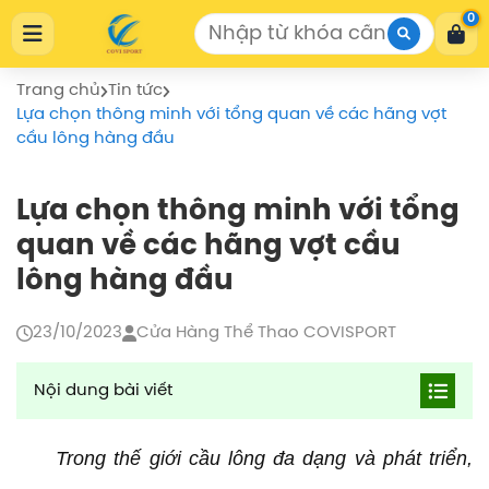
Cửa Hàng Thể Thao COVISPORT
0
Cửa Hàng Thể Thao COVISPORT
0772155559
https://covisport.com/
Trang chủ
Tin tức
Lựa chọn thông minh với tổng quan về các hãng vợt
cầu lông hàng đầu
Lựa chọn thông minh với tổng
quan về các hãng vợt cầu
lông hàng đầu
23/10/2023
Cửa Hàng Thể Thao COVISPORT
Nội dung bài viết
Tổng quan về các hãng vợt cầu lông
Trong thế giới cầu lông đa dạng và phát triển,
Vợt cầu lông Yonex