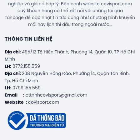
nghiệp và giá cả hợp lý. Bên cạnh website covisport.com
quý khách hàng có thể kết nối với chúng tôi qua
fanpage để cập nhật tin tức cũng như chương trình khuyến
mãi hay lịch thi đấu trong ngoài nước...
THÔNG TIN LIÊN HỆ
Địa chỉ:
495/12 Tô Hiến Thành, Phường 14, Quận 10, TP Hồ Chí
Minh
LH:
0772.155.559
Địa chỉ:
208 Nguyễn Hồng Đào, Phường 14, Quận Tân Bình,
Tp. Hồ Chí Minh
LH:
0799.155.559
Email :
cttnhhcovisport@gmail.com
Website :
covisport.com