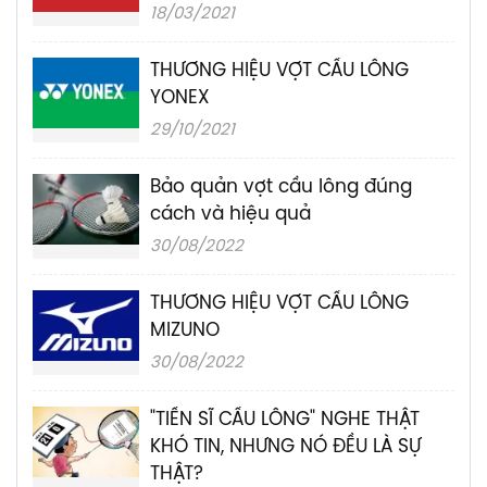
18/03/2021
THƯƠNG HIỆU VỢT CẦU LÔNG
YONEX
29/10/2021
Bảo quản vợt cầu lông đúng
cách và hiệu quả
30/08/2022
THƯƠNG HIỆU VỢT CẦU LÔNG
MIZUNO
30/08/2022
"TIẾN SĨ CẦU LÔNG" NGHE THẬT
KHÓ TIN, NHƯNG NÓ ĐỀU LÀ SỰ
THẬT?