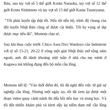
Bản, sau tay vợt số 5 thế giới Kodai Naraoka, tay vợt số 12 thế
giới Kenta Nishimoto và tay vợt số 15 thế giới Kanta Tsuneyama.
"Tôi phải luyện tập thật tốt. Nếu tôi tiến bộ, trình độ chung của
đội tuyển Nhật Bản cũng sẽ được cải thiện. Tôi hy vọng sẽ đạt
được mục tiêu đó", Momota chia sẻ.
Sau khi thua cuộc trước Chico Aura Dwi Wardoyo của Indonesia
với tỷ số 15-21, 20-22 ở vòng một giải Nhật Bản mở rộng năm
ngoái, anh đã dành khoảng một tuần ở nhà cha mẹ mình ở
Kagawa mà không đụng đến bộ môn cầu lông.
Momota tiết lộ: “Vào thời điểm đó, tôi đã nghĩ đến việc từ giã sự
nghiệp cầu lông. Nhưng một ngày nọ, tôi đã xem lại được một
đoạn video quay cảnh mình thi đấu hồi tiểu học và trung học. Và
tôi đột nhiên khám phá và khơi dậy lại niềm đam mê cầu lông