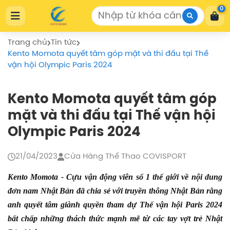
Cửa Hàng Thể Thao COVISPORT
0
Cửa Hàng Thể Thao COVISPORT
0772155559
https://covisport.com/
Trang chủ
Tin tức
Kento Momota quyết tâm góp mặt và thi đấu tại Thế
vận hội Olympic Paris 2024
Kento Momota quyết tâm góp
mặt và thi đấu tại Thế vận hội
Olympic Paris 2024
21/04/2023
Cửa Hàng Thể Thao COVISPORT
Kento Momota - Cựu vận động viên số 1 thế giới về nội dung
đơn nam Nhật Bản đã chia sẻ với truyền thông Nhật Bản rằng
anh quyết tâm giành quyền tham dự Thế vận hội Paris 2024
bất chấp những thách thức mạnh mẽ từ các tay vợt trẻ Nhật