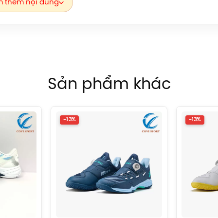
 thêm nội dung
 ngay cả khi thi đấu cường độ cao.
hẹ mang lại độ ôm chân tối ưu, giảm ma sát và cảm giác cộm
linh hoạt, nhẹ nhàng hơn trong từng bước chân.
nhẹ, hỗ trợ tăng độ bật nhảy và hoàn trả năng lượng hiệu quả
 đà trở nên nhanh – gọn – mạnh mẽ hơn.
ối đa tình trạng trượt chân ở mép đế, giảm thất thoát lực khi
Sản phẩm khác
ơi thực hiện bộ chân linh hoạt và dứt khoát.
hân, đặc biệt gia cố vùng gót, giúp tăng độ bám, giảm khoảng
-13%
-13%
c độ di chuyển, sự thoải mái và hiệu suất thi đấu.
giảm áp lực lên ngón chân cái, đồng thời tăng cường độ nâng 
trội. Nhờ đó hạn chế thất thoát lực, hỗ trợ bộ chân nhanh và
xác hơn.
o, kéo dài từ vùng bàn chân trước đến gót, giúp ôm chân tự 
à thoải mái suốt quá trình thi đấu.