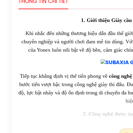
THÔNG TIN CHI TIẾT
1. Giới thiệu Giày cầ
Khi nhắc đến những thương hiệu dẫn đầu thế giới 
chuyên nghiệp và người chơi đam mê tin dùng. Với
của Yonex luôn nổi bật về độ bền, cảm giác chí
Tiếp tục khẳng định vị thế tiên phong về
công nghệ 
bước tiến vượt bậc trong công nghệ giày thi đấu. Đ
độ, lực bật nhảy và độ ổn định trong di chuyển đa 
hiệ
2. Công nghệ được áp
Double Raschel Mesh:
Lớp lưới thoáng khí cao 