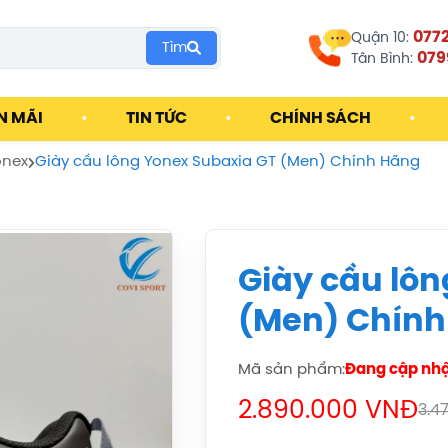
077
Quận 10:
Tìm
079
Tân Bình:
N MÃI
•
TIN TỨC
•
CHÍNH SÁCH
•
onex
Giày cầu lông Yonex Subaxia GT (Men) Chính Hãng
Giày cầu lô
(Men) Chính
Mã sản phẩm:
Đang cập nh
2.890.000 VNĐ
3.4