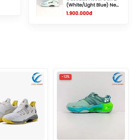
(1072A112.104) Chính
 khó
Hãng
1.919.000đ
Giày Asics UPCOURT 6
, giúp
Women (1072A107.500)
Chính Hãng
1.269.000đ
 di
Giày Asics Gel-Rocket
12 Women
(1072119.500) Chính
 trống
Hãng
1.599.000đ
-12%
Giày Asics Blade FF 2
Women (1072A120.104)
đỡ ở
Chính Hãng
 chính
2.515.000đ
Giày Cầu Lông Yonex
Power Cushion 88 Dial
nhiên,
3 Wide (Navy/White)
2026 Chính Hãng
2.660.000đ