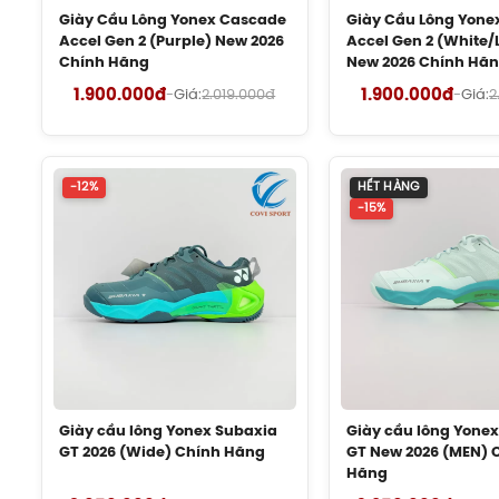
Giày Cầu Lông Yonex Cascade
Giày Cầu Lông Yone
Round Sole:
Thiết kế đế tròn độc quyền, cho phép
Accel Gen 2 (Purple) New 2026
Accel Gen 2 (White/L
Chính Hãng
New 2026 Chính Hã
sang pha đánh tiếp theo, đặc 
1.900.000đ
1.900.000đ
-
Giá:
2.019.000đ
-
Giá:
2
RADIAL BLADE SOLE:
Mẫu đế độc quyền Yonex, 
giúp người chơi tự tin đổi hướng, di chuyển lin
-12%
HẾT HÀNG
GRPHT THRTTL:
Công nghệ đệm thế hệ mới, mang
-15%
đa cho các pha bật nhảy và smash uy l
3. Hư
Giày cầu lông Yonex Subaxia
Giày cầu lông Yone
GT 2026 (Wide) Chính Hãng
GT New 2026 (MEN) 
Hãng