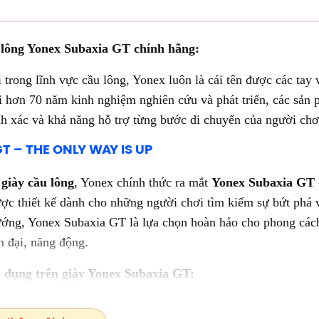
u lông Yonex Subaxia GT chính hãng:
trong lĩnh vực cầu lông, Yonex luôn là cái tên được các tay 
 hơn 70 năm kinh nghiệm nghiên cứu và phát triển, các sản
nh xác và khả năng hỗ trợ từng bước di chuyển của người chơ
giày cầu lông
, Yonex chính thức ra mắt
Yonex Subaxia GT
ược thiết kế dành cho những người chơi tìm kiếm sự bứt phá 
hướng, Yonex Subaxia GT là lựa chọn hoàn hảo cho phong các
n đại, năng động.
 dụng trên giày Yonex Subaxia GT:
cấp, giúp tăng cường lưu thông không khí, giữ bàn chân luôn