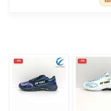
Xem
thoáng và thoải mái
Durable Skin Light:
Công nghệ liền mạch siêu n
chịu, giúp người chơi di chuyển 
Feather Bounce Foam:
Chất liệu đệm đàn hồi siêu 
mỗi pha di chuyển và bật
Lateral Shell:
Công nghệ ổn định ngang, hạn chế t
chuyển biên, cho phép người ch
Synchro-Fit Insole:
Thiết kế lót giày ôm khít bàn c
-6%
-6%
giữa chân và giày, từ đó tối ưu tố
Toe Assist Shape:
Thiết kế hỗ trợ mũi giày giúp 
vòm giữa bàn chân và gót, mang lại độ ổn định vượt 
Inner Bootie:
Cấu trúc lớp bootie bên trong mềm dẻ
tạo cảm giác êm ái v