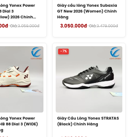
Lông Yonex Power
Giày cầu lông Yonex Subaxia
Giày Cầu Lông Yonex
ượng
 Dial 3
GT New 2026 (Women) Chính
Power Cushion 88 Dial
llow) 2026 Chính
Hãng
3 (White/Yellow) 2026
Chính Hãng
00đ
3.050.000đ
-
Giá:
3.059.000đ
-
Giá:
3.479.000đ
2.660.000đ
chéo),
Gen Vợt Cầu Lông
.
Lining Chính Hãng
50.000đ
-7%
rợ tối
Vợt Cầu Lông Yonex
Voltric Lite 47I Siver
Grey 2026 Chính Hãng
680.000đ
Vợt Cầu Lông Lining
Bladex 880 Shida
Chính Hãng
3.990.000đ
Lông Yonex Power
Giày Cầu Lông Yonex STRATAS
B 88 Dial 3 (WIDE)
(Black) Chính Hãng
Vợt Cầu Lông Yonex
ng
Voltric Lite 47I (Black)