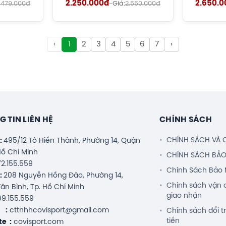
2.250.000đ
2.650.0
.479.000đ
-
Giá:
2.550.000đ
‹
1
2
3
4
5
6
7
›
t chất lượng sản phẩm:
i giày cầu lông Yonex chính hãng, cam kết:
a GT
của chúng tôi bán ra chính hãng 100%.
phát hiện hàng giả, hàng nhái.
 TIN LIÊN HỆ
CHÍNH SÁCH
rợ khách hàng 24/7.
CHÍNH SÁCH VÀ 
ỉ:
495/12 Tô Hiến Thành, Phường 14, Quận
 Hồ Chí Minh
CHÍNH SÁCH BẢ
2.155.559
Chính Sách Bảo 
ỉ:
208 Nguyễn Hồng Đào, Phường 14,
Chính sách vận 
ân Bình, Tp. Hồ Chí Minh
giao nhận
9.155.559
 :
cttnhhcovisport@gmail.com
Chính sách đổi t
tiền
e :
covisport.com