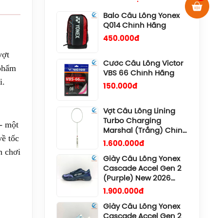
Cước Cầu Lông Victor
VBS 66 Chính Hãng
150.000đ
vợt
Vợt Cầu Lông Lining
 phẩm
Turbo Charging
i.
Marshal (Trắng) Chính
Hãng
1.600.000đ
Giày Cầu Lông Yonex
Cascade Accel Gen 2
- một
(Purple) New 2026
về tốc
Chính Hãng
1.900.000đ
h chơi
Giày Cầu Lông Yonex
Cascade Accel Gen 2
(White/Light Blue) New
2026 Chính Hãng
1.900.000đ
 khô
Giày Asics Court
Hunter FF Women