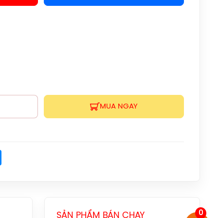
Arcsaber 1 Clear
(White/Black) Chính
Hãng
599.000đ
Balo Cầu Lông Yonex
BA52512 (White/Blue)
Chính Hãng
1.690.000đ
Balo Cầu Lông Yonex
BA52512 (Black/Blue)
MUA NGAY
Chính Hãng
1.690.000đ
Balo Cầu Lông Yonex
Q014-324-2012 Chính
k
ter
Messenger
Hãng
450.000đ
Balo Cầu Lông Yonex
Q014 Chính Hãng
450.000đ
0
SẢN PHẨM BÁN CHẠY