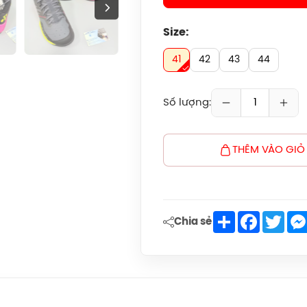
Size:
41
42
43
44
Số lượng:
THÊM VÀO GIỎ
Share
Faceboo
Twit
Chia sẻ