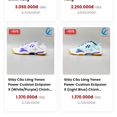
180.000đ
3.050.000đ
2.250.000đ
-
Giá:
-
Giá:
3.479.000đ
2.550.000đ
Cước Cầu Lông Kizuna Z61 Chính
Hãng
180.000đ
-50%
-50%
Cước Cầu Lông Kizuna Z69 Chính
Hãng
130.000đ
Cước Cầu Lông Kizuna Z65X Chính
Hãng
150.000đ
Giày Cầu Lông Yonex
Giày Cầu Lông Yonex
Power Cushion Eclipsion
Power Cushion Eclipsion
X (White/Purple) Chính
X (Light Blue) Chính
Cước Cầu Lông Kizuna Z58 Chính
Hãng
Hãng
1.370.000đ
1.370.000đ
-
Giá:
-
Giá:
Hãng
2.729.000đ
2.729.000đ
180.000đ