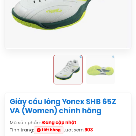
Giày cầu lông Yonex SHB 65Z
VA (Women) chính hãng
Mã sản phẩm:
Đang cập nhật
Balo Cầu Lông Yonex BA52512
Tình trạng:
Lượt xem:
903
Hết hàng
(Black/Blue) Chính Hãng