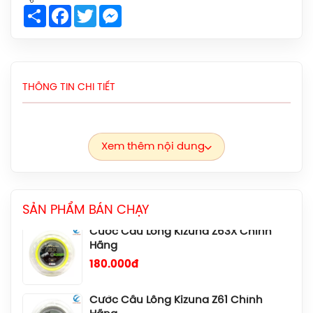
Share
Facebook
Twitter
Messenger
Giày Cầu Lông Yonex Eclipsion Z
(Women) Chính Hãng
2.550.000đ
THÔNG TIN CHI TIẾT
Vợt Cầu Lông Lining Axforce 100 Max
Chính Hãng
4.090.000đ
Xem thêm nội dung
Cước Cầu Lông Kizuna Z63X Chính
Hãng
180.000đ
SẢN PHẨM BÁN CHẠY
Cước Cầu Lông Kizuna Z61 Chính
Hãng
180.000đ
Cước Cầu Lông Kizuna Z69 Chính