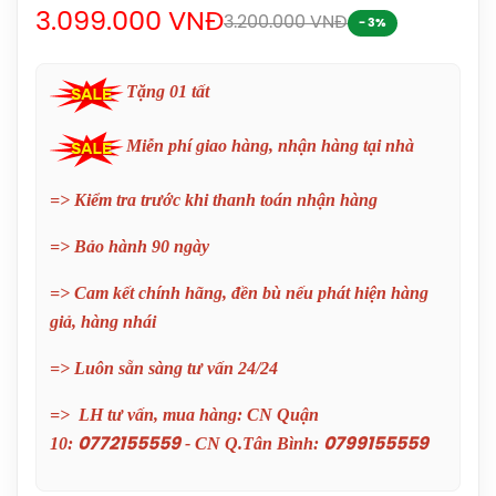
1.690.000đ
3.099.000 VNĐ
3.200.000 VNĐ
- 3%
Balo Cầu Lông Yonex Q014-324-2012
Chính Hãng
Tặng 01 tất
450.000đ
Miễn phí giao hàng, nhận hàng tại nhà
Balo Cầu Lông Yonex Q014 Chính
Hãng
=> Kiểm tra trước khi thanh toán nhận hàng
450.000đ
=> Bảo hành 90 ngày
Cước Cầu Lông Victor VBS 66 Chính
=> Cam kết chính hãng, đền bù nếu phát hiện hàng
Hãng
giả, hàng nhái
150.000đ
=> Luôn sẵn sàng tư vấn 24/24
Vợt Cầu Lông Lining Turbo Charging
=> LH tư vấn, mua hàng: CN Quận
Marshal (Trắng) Chính Hãng
10:
- CN Q.Tân Bình:
0772155559
0799155559
1.600.000đ