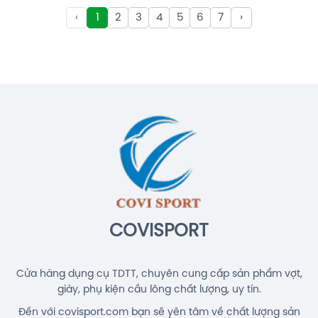
Cước Cầu Lông Kizuna Z69 Titanium
‹
1
2
3
4
5
6
7
›
Chính Hãng
140.000đ
Cước Cầu Lông Gosen Ryzonic 69
Chính Hãng
150.000đ
Balo Cầu Lông Yonex BA52512
(White/Blue) Chính Hãng
1.690.000đ
COVISPORT
Cửa hàng dụng cụ TDTT, chuyên cung cấp sản phẩm vợt,
giày, phụ kiện cầu lông chất lượng, uy tín.
Đến với covisport.com bạn sẽ yên tâm về chất lượng sản