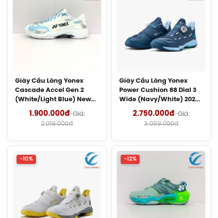
150.000đ
Vợt Cầu Lông Lining Turbo Charging
Marshal (Trắng) Chính Hãng
1.600.000đ
Giày Cầu Lông Yonex
Giày Cầu Lông Yonex
Giày Cầu Lông Yonex Cascade Accel
Cascade Accel Gen 2
Power Cushion 88 Dial 3
Gen 2 (Purple) New 2026 Chính Hãng
(White/Light Blue) New
Wide (Navy/White) 2026
1.900.000đ
2026 Chính Hãng
Chính Hãng
1.900.000đ
2.750.000đ
-
Giá:
-
Giá:
2.019.000đ
3.059.000đ
Giày Cầu Lông Yonex Cascade Accel
Gen 2 (White/Light Blue) New 2026
Chính Hãng
-10%
-12%
1.900.000đ
Giày Asics Court Hunter FF Women
(1072A112.104) Chính Hãng
1.919.000đ