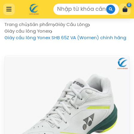
Cửa Hàng Thể Thao COVISPORT
0
Cửa Hàng Thể Thao COVISPORT
0772155559
https://covisport.com/
Trang chủ
Sản phẩm
Giày Cầu Lông
Giày cầu lông Yonex
Giày cầu lông Yonex SHB 65Z VA (Women) chính hãng