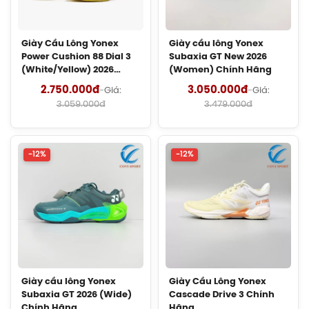
Giày Asics UPCOURT 6 Women
(1072A107.500) Chính Hãng
Giày Cầu Lông Yonex
Giày cầu lông Yonex
1.269.000đ
Power Cushion 88 Dial 3
Subaxia GT New 2026
(White/Yellow) 2026
(Women) Chính Hãng
Giày Asics Gel-Rocket 12 Women
Chính Hãng
2.750.000đ
3.050.000đ
-
Giá:
-
Giá:
(1072119.500) Chính Hãng
3.059.000đ
3.479.000đ
1.599.000đ
Giày Cầu Lông Yonex Eclipsion Z
-12%
-12%
(Women) Chính Hãng
2.550.000đ
Vợt Cầu Lông Lining Axforce 100 Max
Chính Hãng
4.090.000đ
Giày cầu lông Yonex
Giày Cầu Lông Yonex
Cước Cầu Lông Kizuna Z63X Chính
Subaxia GT 2026 (Wide)
Cascade Drive 3 Chính
Hãng
Chính Hãng
Hãng