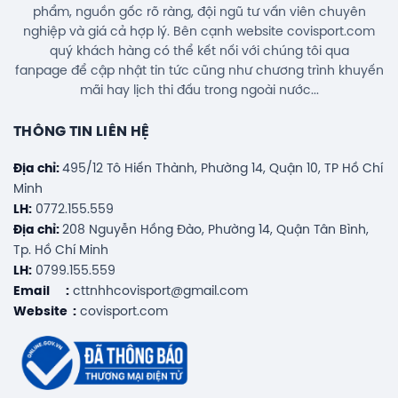
phẩm, nguồn gốc rõ ràng, đội ngũ tư vấn viên chuyên
nghiệp và giá cả hợp lý. Bên cạnh website covisport.com
quý khách hàng có thể kết nối với chúng tôi qua
fanpage để cập nhật tin tức cũng như chương trình khuyến
mãi hay lịch thi đấu trong ngoài nước...
THÔNG TIN LIÊN HỆ
Địa chỉ:
495/12 Tô Hiến Thành, Phường 14, Quận 10, TP Hồ Chí
Minh
LH:
0772.155.559
Địa chỉ:
208 Nguyễn Hồng Đào, Phường 14, Quận Tân Bình,
Tp. Hồ Chí Minh
LH:
0799.155.559
Email :
cttnhhcovisport@gmail.com
Website :
covisport.com